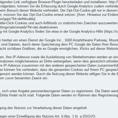
genden Link verfügbare Browser-Plugin herunterladen und installieren: http:/
dgeräten, können Sie die Erfassung durch Google Analytics zudem verhindern
beim Besuch dieser Website verhindert. Der Opt-Out-Cookie gilt nur in diesem
r, müssen Sie das Opt-Out-Cookie erneut setzen. [Anm. Hinweise zur Einbind
on/gajs/?hl=de#disable].
uble-Click-Cookies und auch AdWords zu statistischen Zwecken auszuwerten. 
tings/ads/onweb/?hl=de) deaktivieren.
t Google Analytics finden Sie etwa in der Google Analytics-Hilfe (https://
 hierbei um einen Dienst der Google Inc., 1600 Amphitheatre Parkway, Moun
sind Dateien, durch deren Speicherung dem PC Google die Daten Ihrer Benu
t sichtbare Grafiken, die es Google ermöglichen, Klicks auf dieser Website
n, Ihre IP-Adresse sowie die Auslieferung von Werbeformaten werden an eine
ationen möglicherweise an Dritte weitergeben, wenn dies gesetzlich erforderl
e Ihre IP-Adresse zusammen mit den anderen gespeicherten Daten zusammenfü
er können Sie verhindern, dass die genannten Cookies auf Ihrem PC gespeich
genutzt werden können. Durch die Nutzung dieser Website willigen Sie in die
dem zuvor benannten Zweck ein.
eit, sich unter Angabe personenbezogener Daten zu registrieren. Die Daten w
 Dritte findet nicht statt. Folgende Daten werden im Rahmen des Registrieru
ung des Nutzers zur Verarbeitung dieser Daten eingeholt.
iegen einer Einwilligung des Nutzers Art. 6 Abs. 1 lit. a DSGVO.