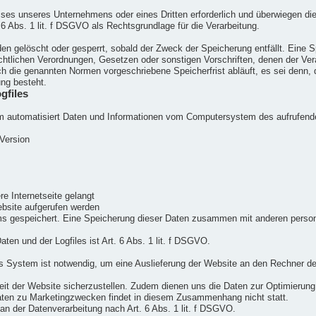
esses unseres Unternehmens oder eines Dritten erforderlich und überwiegen di
 6 Abs. 1 lit. f DSGVO als Rechtsgrundlage für die Verarbeitung.
n gelöscht oder gesperrt, sobald der Zweck der Speicherung entfällt. Eine S
htlichen Verordnungen, Gesetzen oder sonstigen Vorschriften, denen der Vera
h die genannten Normen vorgeschriebene Speicherfrist abläuft, es sei denn, d
ung besteht.
gfiles
tem automatisiert Daten und Informationen vom Computersystem des aufrufen
Version
e Internetseite gelangt
bsite aufgerufen werden
ms gespeichert. Eine Speicherung dieser Daten zusammen mit anderen person
en und der Logfiles ist Art. 6 Abs. 1 lit. f DSGVO.
 System ist notwendig, um eine Auslieferung der Website an den Rechner de
keit der Website sicherzustellen. Zudem dienen uns die Daten zur Optimierung
ten zu Marketingzwecken findet in diesem Zusammenhang nicht statt.
an der Datenverarbeitung nach Art. 6 Abs. 1 lit. f DSGVO.