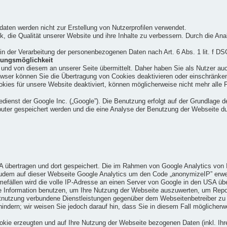
aten werden nicht zur Erstellung von Nutzerprofilen verwendet.
die Qualität unserer Website und ihre Inhalte zu verbessern. Durch die Anal
 in der Verarbeitung der personenbezogenen Daten nach Art. 6 Abs. 1 lit. f D
gungsmöglichkeit
nd von diesem an unserer Seite übermittelt. Daher haben Sie als Nutzer auc
owser können Sie die Übertragung von Cookies deaktivieren oder einschränken
kies für unsere Website deaktiviert, können möglicherweise nicht mehr alle 
ienst der Google Inc. („Google”). Die Benutzung erfolgt auf der Grundlage de
puter gespeichert werden und die eine Analyse der Benutzung der Webseite d
A übertragen und dort gespeichert. Die im Rahmen von Google Analytics von I
em auf dieser Webseite Google Analytics um den Code „anonymizeIP” erweiter
fällen wird die volle IP-Adresse an einen Server von Google in den USA übe
se Information benutzen, um Ihre Nutzung der Webseite auszuwerten, um Rep
tnutzung verbundene Dienstleistungen gegenüber dem Webseitenbetreiber zu 
hindern; wir weisen Sie jedoch darauf hin, dass Sie in diesem Fall möglicher
kie erzeugten und auf Ihre Nutzung der Webseite bezogenen Daten (inkl. Ihre