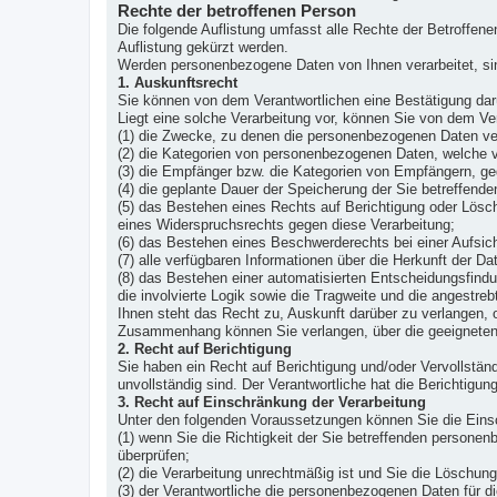
Rechte der betroffenen Person
Die folgende Auflistung umfasst alle Rechte der Betroffe
Auflistung gekürzt werden.
Werden personenbezogene Daten von Ihnen verarbeitet, si
1. Auskunftsrecht
Sie können von dem Verantwortlichen eine Bestätigung darü
Liegt eine solche Verarbeitung vor, können Sie von dem Ve
(1) die Zwecke, zu denen die personenbezogenen Daten ver
(2) die Kategorien von personenbezogenen Daten, welche v
(3) die Empfänger bzw. die Kategorien von Empfängern, ge
(4) die geplante Dauer der Speicherung der Sie betreffende
(5) das Bestehen eines Rechts auf Berichtigung oder Lösc
eines Widerspruchsrechts gegen diese Verarbeitung;
(6) das Bestehen eines Beschwerderechts bei einer Aufsic
(7) alle verfügbaren Informationen über die Herkunft der 
(8) das Bestehen einer automatisierten Entscheidungsfindu
die involvierte Logik sowie die Tragweite und die angestreb
Ihnen steht das Recht zu, Auskunft darüber zu verlangen, o
Zusammenhang können Sie verlangen, über die geeigneten
2. Recht auf Berichtigung
Sie haben ein Recht auf Berichtigung und/oder Vervollstän
unvollständig sind. Der Verantwortliche hat die Berichtigu
3. Recht auf Einschränkung der Verarbeitung
Unter den folgenden Voraussetzungen können Sie die Eins
(1) wenn Sie die Richtigkeit der Sie betreffenden persone
überprüfen;
(2) die Verarbeitung unrechtmäßig ist und Sie die Lösch
(3) der Verantwortliche die personenbezogenen Daten für d