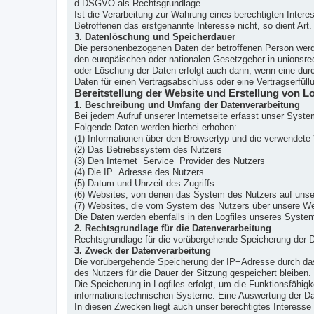
d DSGVO als Rechtsgrundlage.
Ist die Verarbeitung zur Wahrung eines berechtigten Inter
Betroffenen das erstgenannte Interesse nicht, so dient Art.
3. Datenlöschung und Speicherdauer
Die personenbezogenen Daten der betroffenen Person werde
den europäischen oder nationalen Gesetzgeber in unionsrec
oder Löschung der Daten erfolgt auch dann, wenn eine durc
Daten für einen Vertragsabschluss oder eine Vertragserfüll
Bereitstellung der Website und Erstellung von Lo
1. Beschreibung und Umfang der Datenverarbeitung
Bei jedem Aufruf unserer Internetseite erfasst unser Sys
Folgende Daten werden hierbei erhoben:
(1) Informationen über den Browsertyp und die verwendete 
(2) Das Betriebssystem des Nutzers
(3) Den Internet−Service−Provider des Nutzers
(4) Die IP−Adresse des Nutzers
(5) Datum und Uhrzeit des Zugriffs
(6) Websites, von denen das System des Nutzers auf unser
(7) Websites, die vom System des Nutzers über unsere We
Die Daten werden ebenfalls in den Logfiles unseres Syste
2. Rechtsgrundlage für die Datenverarbeitung
Rechtsgrundlage für die vorübergehende Speicherung der Dat
3. Zweck der Datenverarbeitung
Die vorübergehende Speicherung der IP−Adresse durch das
des Nutzers für die Dauer der Sitzung gespeichert bleiben.
Die Speicherung in Logfiles erfolgt, um die Funktionsfähig
informationstechnischen Systeme. Eine Auswertung der Da
In diesen Zwecken liegt auch unser berechtigtes Interesse 