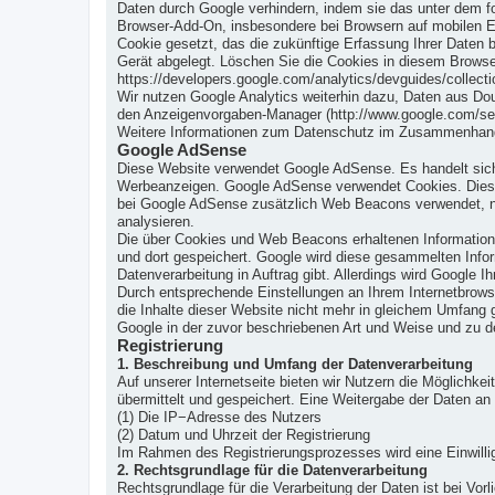
Daten durch Google verhindern, indem sie das unter dem fol
Browser-Add-On, insbesondere bei Browsern auf mobilen En
Cookie gesetzt, das die zukünftige Erfassung Ihrer Daten 
Gerät abgelegt. Löschen Sie die Cookies in diesem Browse
https://developers.google.com/analytics/devguides/collecti
Wir nutzen Google Analytics weiterhin dazu, Daten aus Do
den Anzeigenvorgaben-Manager (http://www.google.com/set
Weitere Informationen zum Datenschutz im Zusammenhang mi
Google AdSense
Diese Website verwendet Google AdSense. Es handelt sich
Werbeanzeigen. Google AdSense verwendet Cookies. Dies 
bei Google AdSense zusätzlich Web Beacons verwendet, nich
analysieren.
Die über Cookies und Web Beacons erhaltenen Informatione
und dort gespeichert. Google wird diese gesammelten Inform
Datenverarbeitung in Auftrag gibt. Allerdings wird Googl
Durch entsprechende Einstellungen an Ihrem Internetbrows
die Inhalte dieser Website nicht mehr in gleichem Umfang 
Google in der zuvor beschriebenen Art und Weise und zu 
Registrierung
1. Beschreibung und Umfang der Datenverarbeitung
Auf unserer Internetseite bieten wir Nutzern die Möglichk
übermittelt und gespeichert. Eine Weitergabe der Daten an
(1) Die IP−Adresse des Nutzers
(2) Datum und Uhrzeit der Registrierung
Im Rahmen des Registrierungsprozesses wird eine Einwillig
2. Rechtsgrundlage für die Datenverarbeitung
Rechtsgrundlage für die Verarbeitung der Daten ist bei Vorl