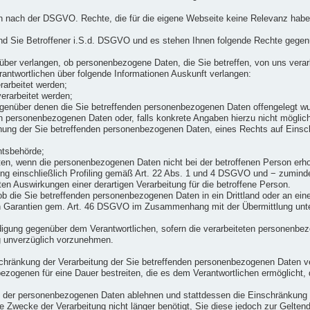
nen nach der DSGVO. Rechte, die für die eigene Webseite keine Relevanz hab
nd Sie Betroffener i.S.d. DSGVO und es stehen Ihnen folgende Rechte gegen
ber verlangen, ob personenbezogene Daten, die Sie betreffen, von uns verar
rantwortlichen über folgende Informationen Auskunft verlangen:
arbeitet werden;
erarbeitet werden;
genüber denen die Sie betreffenden personenbezogenen Daten offengelegt wu
n personenbezogenen Daten oder, falls konkrete Angaben hierzu nicht möglich 
hung der Sie betreffenden personenbezogenen Daten, eines Rechts auf Einsch
htsbehörde;
Daten, wenn die personenbezogenen Daten nicht bei der betroffenen Person er
ng einschließlich Profiling gemäß Art. 22 Abs. 1 und 4 DSGVO und − zuminde
ten Auswirkungen einer derartigen Verarbeitung für die betroffene Person.
b die Sie betreffenden personenbezogenen Daten in ein Drittland oder an eine
 Garantien gem. Art. 46 DSGVO im Zusammenhang mit der Übermittlung unter
digung gegenüber dem Verantwortlichen, sofern die verarbeiteten personenbezo
ng unverzüglich vorzunehmen.
chränkung der Verarbeitung der Sie betreffenden personenbezogenen Daten v
nbezogenen für eine Dauer bestreiten, die es dem Verantwortlichen ermöglicht
ung der personenbezogenen Daten ablehnen und stattdessen die Einschränkun
ie Zwecke der Verarbeitung nicht länger benötigt, Sie diese jedoch zur Gelt