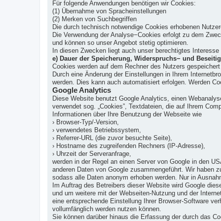
Für folgende Anwendungen benötigen wir Cookies:
(1) Übernahme von Spracheinstellungen
(2) Merken von Suchbegriffen
Die durch technisch notwendige Cookies erhobenen Nutzerd
Die Verwendung der Analyse−Cookies erfolgt zu dem Zweck, 
und können so unser Angebot stetig optimieren.
In diesen Zwecken liegt auch unser berechtigtes Interesse
e) Dauer der Speicherung, Widerspruchs− und Beseiti
Cookies werden auf dem Rechner des Nutzers gespeichert u
Durch eine Änderung der Einstellungen in Ihrem Internetbr
werden. Dies kann auch automatisiert erfolgen. Werden Coo
Google Analytics
Diese Website benutzt Google Analytics, einen Webanalysed
verwendet sog. „Cookies”, Textdateien, die auf Ihrem Com
Informationen über Ihre Benutzung der Webseite wie
› Browser-Typ/-Version,
› verwendetes Betriebssystem,
› Referrer-URL (die zuvor besuchte Seite),
› Hostname des zugreifenden Rechners (IP-Adresse),
› Uhrzeit der Serveranfrage,
werden in der Regel an einen Server von Google in den US
anderen Daten von Google zusammengeführt. Wir haben zud
sodass alle Daten anonym erhoben werden. Nur in Ausnahme
Im Auftrag des Betreibers dieser Website wird Google die
und um weitere mit der Webseiten-Nutzung und der Interne
eine entsprechende Einstellung Ihrer Browser-Software ver
vollumfänglich werden nutzen können.
Sie können darüber hinaus die Erfassung der durch das Coo