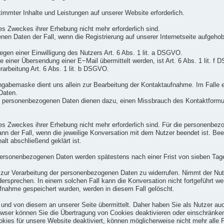
timmter Inhalte und Leistungen auf unserer Website erforderlich.
es Zweckes ihrer Erhebung nicht mehr erforderlich sind.
nen Daten der Fall, wenn die Registrierung auf unserer Internetseite aufgeho
iegen einer Einwilligung des Nutzers Art. 6 Abs. 1 lit. a DSGVO.
e einer Übersendung einer E−Mail übermittelt werden, ist Art. 6 Abs. 1 lit. 
rarbeitung Art. 6 Abs. 1 lit. b DSGVO.
gabemaske dient uns allein zur Bearbeitung der Kontaktaufnahme. Im Falle e
 Daten.
 personenbezogenen Daten dienen dazu, einen Missbrauch des Kontaktformula
 des Zweckes ihrer Erhebung nicht mehr erforderlich sind. Für die personen
dann der Fall, wenn die jeweilige Konversation mit dem Nutzer beendet ist. Be
lt abschließend geklärt ist.
rsonenbezogenen Daten werden spätestens nach einer Frist von sieben Tage
ng zur Verarbeitung der personenbezogenen Daten zu widerrufen. Nimmt der Nut
rsprechen. In einem solchen Fall kann die Konversation nicht fortgeführt we
fnahme gespeichert wurden, werden in diesem Fall gelöscht.
nd von diesem an unserer Seite übermittelt. Daher haben Sie als Nutzer auc
owser können Sie die Übertragung von Cookies deaktivieren oder einschränken
kies für unsere Website deaktiviert, können möglicherweise nicht mehr alle 