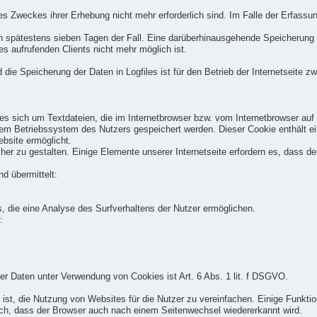
es Zweckes ihrer Erhebung nicht mehr erforderlich sind. Im Falle der Erfassun
ach spätestens sieben Tagen der Fall. Eine darüberhinausgehende Speicherung
s aufrufenden Clients nicht mehr möglich ist.
die Speicherung der Daten in Logfiles ist für den Betrieb der Internetseite zw
es sich um Textdateien, die im Internetbrowser bzw. vom Internetbrowser a
dem Betriebssystem des Nutzers gespeichert werden. Dieser Cookie enthält ein
ebsite ermöglicht.
her zu gestalten. Einige Elemente unserer Internetseite erfordern es, dass 
d übermittelt:
, die eine Analyse des Surfverhaltens der Nutzer ermöglichen.
:
r Daten unter Verwendung von Cookies ist Art. 6 Abs. 1 lit. f DSGVO.
st, die Nutzung von Websites für die Nutzer zu vereinfachen. Einige Funktio
lich, dass der Browser auch nach einem Seitenwechsel wiedererkannt wird.