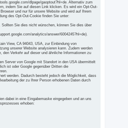
/tools.google.com/dlpage/gaoptout?hl=de. Alternativ zum
, indem Sie auf diesen Link klicken. Es wird ein Opt-Out-
 Browser und nur für unsere Website und wird auf Ihrem
ung des Opt-Out-Cookie finden Sie unter:
Sollten Sie dies nicht wünschen, können Sie dies über
support.google.com/analytics/answer/6004245?hl=de).
tain View, CA 94043, USA, zur Einbindung von
tzung unserer Website analysieren kann. Zudem werden
, den Verkehr auf dieser und ähnliche Informationen zu
n Server von Google mit Standort in den USA übermittelt
ich ist oder Google gegenüber Dritten die
hren.
ert werden. Dadurch besteht jedoch die Möglichkeit, dass
 Bearbeitung der zu Ihrer Person erhobenen Daten durch
erden dabei in eine Eingabemaske eingegeben und an uns
ngsprozesses erhoben: