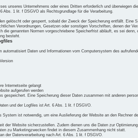
esses unseres Unternehmens oder eines Dritten erforderlich und überwiegen di
 6 Abs. 1 lit. f DSGVO als Rechtsgrundlage für die Verarbeitung.
n gelöscht oder gesperrt, sobald der Zweck der Speicherung entfällt. Eine S
htlichen Verordnungen, Gesetzen oder sonstigen Vorschriften, denen der Vera
h die genannten Normen vorgeschriebene Speicherfrist abläuft, es sei denn, d
ung besteht.
gfiles
tem automatisiert Daten und Informationen vom Computersystem des aufrufen
Version
e Internetseite gelangt
bsite aufgerufen werden
ms gespeichert. Eine Speicherung dieser Daten zusammen mit anderen person
en und der Logfiles ist Art. 6 Abs. 1 lit. f DSGVO.
 System ist notwendig, um eine Auslieferung der Website an den Rechner de
keit der Website sicherzustellen. Zudem dienen uns die Daten zur Optimierung
ten zu Marketingzwecken findet in diesem Zusammenhang nicht statt.
an der Datenverarbeitung nach Art. 6 Abs. 1 lit. f DSGVO.