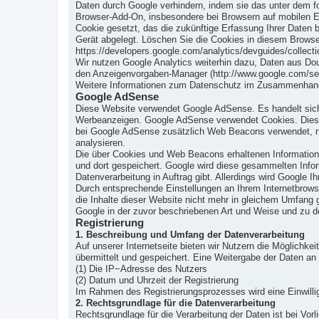
Daten durch Google verhindern, indem sie das unter dem fol
Browser-Add-On, insbesondere bei Browsern auf mobilen En
Cookie gesetzt, das die zukünftige Erfassung Ihrer Daten 
Gerät abgelegt. Löschen Sie die Cookies in diesem Browse
https://developers.google.com/analytics/devguides/collecti
Wir nutzen Google Analytics weiterhin dazu, Daten aus Do
den Anzeigenvorgaben-Manager (http://www.google.com/set
Weitere Informationen zum Datenschutz im Zusammenhang mi
Google AdSense
Diese Website verwendet Google AdSense. Es handelt sich
Werbeanzeigen. Google AdSense verwendet Cookies. Dies 
bei Google AdSense zusätzlich Web Beacons verwendet, nich
analysieren.
Die über Cookies und Web Beacons erhaltenen Informatione
und dort gespeichert. Google wird diese gesammelten Inform
Datenverarbeitung in Auftrag gibt. Allerdings wird Googl
Durch entsprechende Einstellungen an Ihrem Internetbrows
die Inhalte dieser Website nicht mehr in gleichem Umfang 
Google in der zuvor beschriebenen Art und Weise und zu 
Registrierung
1. Beschreibung und Umfang der Datenverarbeitung
Auf unserer Internetseite bieten wir Nutzern die Möglichk
übermittelt und gespeichert. Eine Weitergabe der Daten an
(1) Die IP−Adresse des Nutzers
(2) Datum und Uhrzeit der Registrierung
Im Rahmen des Registrierungsprozesses wird eine Einwillig
2. Rechtsgrundlage für die Datenverarbeitung
Rechtsgrundlage für die Verarbeitung der Daten ist bei Vorl