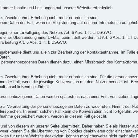
timmter Inhalte und Leistungen auf unserer Website erforderlich.
es Zweckes ihrer Erhebung nicht mehr erforderlich sind.
nen Daten der Fall, wenn die Registrierung auf unserer Internetseite aufgeho
iegen einer Einwilligung des Nutzers Art. 6 Abs. 1 lit. a DSGVO.
e einer Übersendung einer E−Mail übermittelt werden, ist Art. 6 Abs. 1 lit. 
rarbeitung Art. 6 Abs. 1 lit. b DSGVO.
gabemaske dient uns allein zur Bearbeitung der Kontaktaufnahme. Im Falle e
 Daten.
 personenbezogenen Daten dienen dazu, einen Missbrauch des Kontaktformula
 des Zweckes ihrer Erhebung nicht mehr erforderlich sind. Für die personen
dann der Fall, wenn die jeweilige Konversation mit dem Nutzer beendet ist. Be
lt abschließend geklärt ist.
rsonenbezogenen Daten werden spätestens nach einer Frist von sieben Tage
ng zur Verarbeitung der personenbezogenen Daten zu widerrufen. Nimmt der Nut
rsprechen. In einem solchen Fall kann die Konversation nicht fortgeführt we
fnahme gespeichert wurden, werden in diesem Fall gelöscht.
nd von diesem an unserer Seite übermittelt. Daher haben Sie als Nutzer auc
owser können Sie die Übertragung von Cookies deaktivieren oder einschränken
kies für unsere Website deaktiviert, können möglicherweise nicht mehr alle 