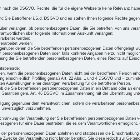
nen nach der DSGVO. Rechte, die für die eigene Webseite keine Relevanz hab
nd Sie Betroffener i.S.d. DSGVO und es stehen Ihnen folgende Rechte gegen
ber verlangen, ob personenbezogene Daten, die Sie betreffen, von uns verar
rantwortlichen über folgende Informationen Auskunft verlangen:
arbeitet werden;
erarbeitet werden;
genüber denen die Sie betreffenden personenbezogenen Daten offengelegt wu
n personenbezogenen Daten oder, falls konkrete Angaben hierzu nicht möglich 
hung der Sie betreffenden personenbezogenen Daten, eines Rechts auf Einsch
htsbehörde;
Daten, wenn die personenbezogenen Daten nicht bei der betroffenen Person er
ng einschließlich Profiling gemäß Art. 22 Abs. 1 und 4 DSGVO und − zuminde
ten Auswirkungen einer derartigen Verarbeitung für die betroffene Person.
b die Sie betreffenden personenbezogenen Daten in ein Drittland oder an eine
 Garantien gem. Art. 46 DSGVO im Zusammenhang mit der Übermittlung unter
digung gegenüber dem Verantwortlichen, sofern die verarbeiteten personenbezo
ng unverzüglich vorzunehmen.
chränkung der Verarbeitung der Sie betreffenden personenbezogenen Daten v
nbezogenen für eine Dauer bestreiten, die es dem Verantwortlichen ermöglicht
ung der personenbezogenen Daten ablehnen und stattdessen die Einschränkun
ie Zwecke der Verarbeitung nicht länger benötigt, Sie diese jedoch zur Gelt