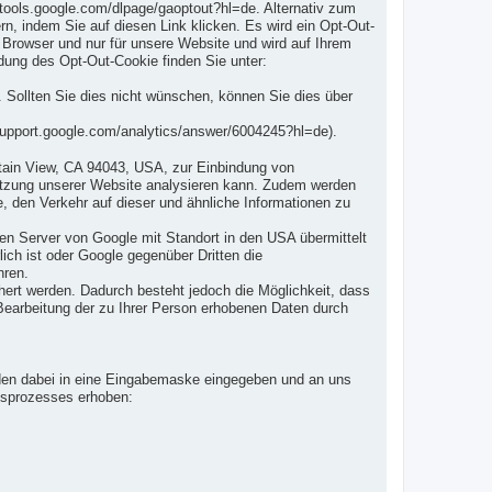
/tools.google.com/dlpage/gaoptout?hl=de. Alternativ zum
, indem Sie auf diesen Link klicken. Es wird ein Opt-Out-
 Browser und nur für unsere Website und wird auf Ihrem
ung des Opt-Out-Cookie finden Sie unter:
Sollten Sie dies nicht wünschen, können Sie dies über
support.google.com/analytics/answer/6004245?hl=de).
tain View, CA 94043, USA, zur Einbindung von
tzung unserer Website analysieren kann. Zudem werden
, den Verkehr auf dieser und ähnliche Informationen zu
n Server von Google mit Standort in den USA übermittelt
ich ist oder Google gegenüber Dritten die
hren.
ert werden. Dadurch besteht jedoch die Möglichkeit, dass
 Bearbeitung der zu Ihrer Person erhobenen Daten durch
erden dabei in eine Eingabemaske eingegeben und an uns
ngsprozesses erhoben: