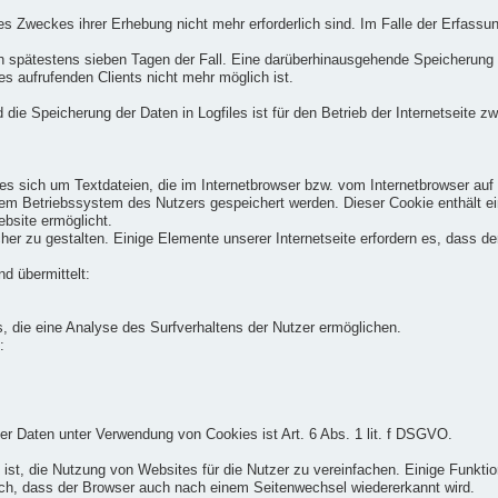
es Zweckes ihrer Erhebung nicht mehr erforderlich sind. Im Falle der Erfassun
ach spätestens sieben Tagen der Fall. Eine darüberhinausgehende Speicherung
s aufrufenden Clients nicht mehr möglich ist.
die Speicherung der Daten in Logfiles ist für den Betrieb der Internetseite zw
es sich um Textdateien, die im Internetbrowser bzw. vom Internetbrowser a
dem Betriebssystem des Nutzers gespeichert werden. Dieser Cookie enthält ein
ebsite ermöglicht.
her zu gestalten. Einige Elemente unserer Internetseite erfordern es, dass 
d übermittelt:
, die eine Analyse des Surfverhaltens der Nutzer ermöglichen.
:
r Daten unter Verwendung von Cookies ist Art. 6 Abs. 1 lit. f DSGVO.
st, die Nutzung von Websites für die Nutzer zu vereinfachen. Einige Funktio
lich, dass der Browser auch nach einem Seitenwechsel wiedererkannt wird.