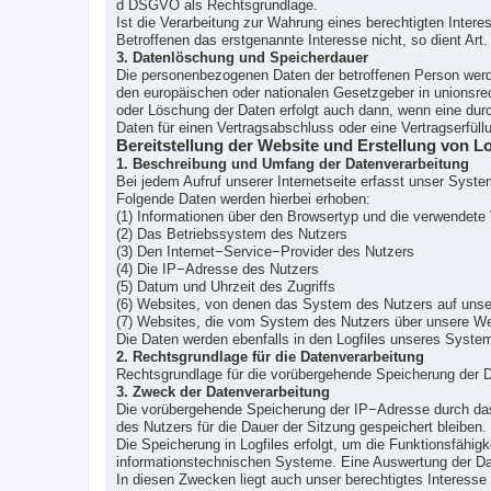
d DSGVO als Rechtsgrundlage.
Ist die Verarbeitung zur Wahrung eines berechtigten Inter
Betroffenen das erstgenannte Interesse nicht, so dient Art.
3. Datenlöschung und Speicherdauer
Die personenbezogenen Daten der betroffenen Person werde
den europäischen oder nationalen Gesetzgeber in unionsrec
oder Löschung der Daten erfolgt auch dann, wenn eine durc
Daten für einen Vertragsabschluss oder eine Vertragserfüll
Bereitstellung der Website und Erstellung von Lo
1. Beschreibung und Umfang der Datenverarbeitung
Bei jedem Aufruf unserer Internetseite erfasst unser Sys
Folgende Daten werden hierbei erhoben:
(1) Informationen über den Browsertyp und die verwendete 
(2) Das Betriebssystem des Nutzers
(3) Den Internet−Service−Provider des Nutzers
(4) Die IP−Adresse des Nutzers
(5) Datum und Uhrzeit des Zugriffs
(6) Websites, von denen das System des Nutzers auf unser
(7) Websites, die vom System des Nutzers über unsere We
Die Daten werden ebenfalls in den Logfiles unseres Syste
2. Rechtsgrundlage für die Datenverarbeitung
Rechtsgrundlage für die vorübergehende Speicherung der Dat
3. Zweck der Datenverarbeitung
Die vorübergehende Speicherung der IP−Adresse durch das
des Nutzers für die Dauer der Sitzung gespeichert bleiben.
Die Speicherung in Logfiles erfolgt, um die Funktionsfähig
informationstechnischen Systeme. Eine Auswertung der Da
In diesen Zwecken liegt auch unser berechtigtes Interesse 