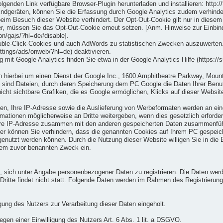
genden Link verfügbare Browser-Plugin herunterladen und installieren: http:/
dgeräten, können Sie die Erfassung durch Google Analytics zudem verhindern
beim Besuch dieser Website verhindert. Der Opt-Out-Cookie gilt nur in diesem
r, müssen Sie das Opt-Out-Cookie erneut setzen. [Anm. Hinweise zur Einbind
on/gajs/?hl=de#disable].
uble-Click-Cookies und auch AdWords zu statistischen Zwecken auszuwerten. 
tings/ads/onweb/?hl=de) deaktivieren.
t Google Analytics finden Sie etwa in der Google Analytics-Hilfe (https://
 hierbei um einen Dienst der Google Inc., 1600 Amphitheatre Parkway, Moun
sind Dateien, durch deren Speicherung dem PC Google die Daten Ihrer Benu
t sichtbare Grafiken, die es Google ermöglichen, Klicks auf dieser Website
n, Ihre IP-Adresse sowie die Auslieferung von Werbeformaten werden an eine
ationen möglicherweise an Dritte weitergeben, wenn dies gesetzlich erforderl
e Ihre IP-Adresse zusammen mit den anderen gespeicherten Daten zusammenfü
er können Sie verhindern, dass die genannten Cookies auf Ihrem PC gespeich
genutzt werden können. Durch die Nutzung dieser Website willigen Sie in die
dem zuvor benannten Zweck ein.
eit, sich unter Angabe personenbezogener Daten zu registrieren. Die Daten w
 Dritte findet nicht statt. Folgende Daten werden im Rahmen des Registrieru
ung des Nutzers zur Verarbeitung dieser Daten eingeholt.
iegen einer Einwilligung des Nutzers Art. 6 Abs. 1 lit. a DSGVO.