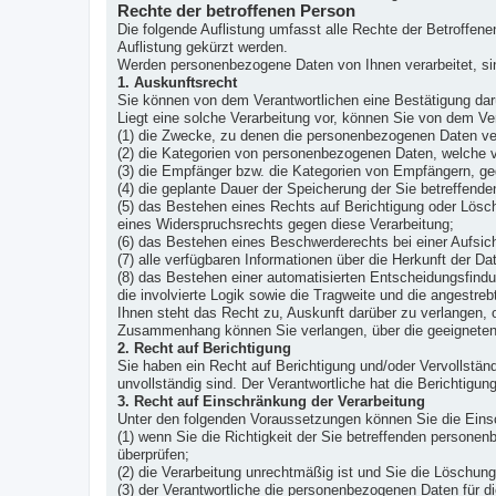
Rechte der betroffenen Person
Die folgende Auflistung umfasst alle Rechte der Betroffe
Auflistung gekürzt werden.
Werden personenbezogene Daten von Ihnen verarbeitet, si
1. Auskunftsrecht
Sie können von dem Verantwortlichen eine Bestätigung darü
Liegt eine solche Verarbeitung vor, können Sie von dem Ve
(1) die Zwecke, zu denen die personenbezogenen Daten ver
(2) die Kategorien von personenbezogenen Daten, welche v
(3) die Empfänger bzw. die Kategorien von Empfängern, ge
(4) die geplante Dauer der Speicherung der Sie betreffende
(5) das Bestehen eines Rechts auf Berichtigung oder Lösc
eines Widerspruchsrechts gegen diese Verarbeitung;
(6) das Bestehen eines Beschwerderechts bei einer Aufsic
(7) alle verfügbaren Informationen über die Herkunft der 
(8) das Bestehen einer automatisierten Entscheidungsfindu
die involvierte Logik sowie die Tragweite und die angestreb
Ihnen steht das Recht zu, Auskunft darüber zu verlangen, o
Zusammenhang können Sie verlangen, über die geeigneten
2. Recht auf Berichtigung
Sie haben ein Recht auf Berichtigung und/oder Vervollstän
unvollständig sind. Der Verantwortliche hat die Berichtigu
3. Recht auf Einschränkung der Verarbeitung
Unter den folgenden Voraussetzungen können Sie die Eins
(1) wenn Sie die Richtigkeit der Sie betreffenden persone
überprüfen;
(2) die Verarbeitung unrechtmäßig ist und Sie die Lösch
(3) der Verantwortliche die personenbezogenen Daten für d