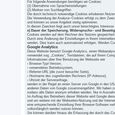
Für folgende Anwendungen benötigen wir Cookies:
(1) Übernahme von Spracheinstellungen
(2) Merken von Suchbegriffen
Die durch technisch notwendige Cookies erhobenen Nutzerd
Die Verwendung der Analyse−Cookies erfolgt zu dem Zweck, 
und können so unser Angebot stetig optimieren.
In diesen Zwecken liegt auch unser berechtigtes Interesse
e) Dauer der Speicherung, Widerspruchs− und Beseiti
Cookies werden auf dem Rechner des Nutzers gespeichert u
Durch eine Änderung der Einstellungen in Ihrem Internetbr
werden. Dies kann auch automatisiert erfolgen. Werden Coo
Google Analytics
Diese Website benutzt Google Analytics, einen Webanalysed
verwendet sog. „Cookies”, Textdateien, die auf Ihrem Com
Informationen über Ihre Benutzung der Webseite wie
› Browser-Typ/-Version,
› verwendetes Betriebssystem,
› Referrer-URL (die zuvor besuchte Seite),
› Hostname des zugreifenden Rechners (IP-Adresse),
› Uhrzeit der Serveranfrage,
werden in der Regel an einen Server von Google in den US
anderen Daten von Google zusammengeführt. Wir haben zud
sodass alle Daten anonym erhoben werden. Nur in Ausnahme
Im Auftrag des Betreibers dieser Website wird Google die
und um weitere mit der Webseiten-Nutzung und der Interne
eine entsprechende Einstellung Ihrer Browser-Software ver
vollumfänglich werden nutzen können.
Sie können darüber hinaus die Erfassung der durch das Coo