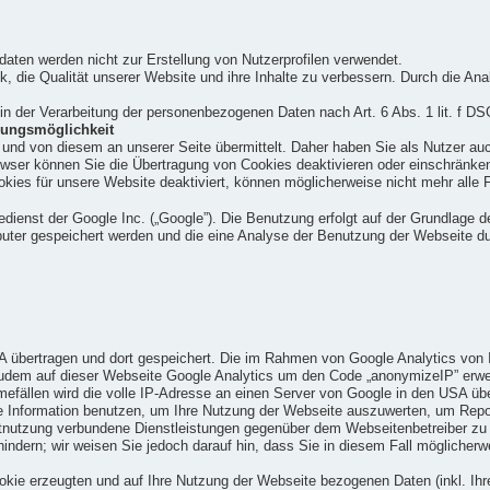
aten werden nicht zur Erstellung von Nutzerprofilen verwendet.
die Qualität unserer Website und ihre Inhalte zu verbessern. Durch die Anal
 in der Verarbeitung der personenbezogenen Daten nach Art. 6 Abs. 1 lit. f D
gungsmöglichkeit
nd von diesem an unserer Seite übermittelt. Daher haben Sie als Nutzer auc
owser können Sie die Übertragung von Cookies deaktivieren oder einschränken
kies für unsere Website deaktiviert, können möglicherweise nicht mehr alle 
ienst der Google Inc. („Google”). Die Benutzung erfolgt auf der Grundlage de
puter gespeichert werden und die eine Analyse der Benutzung der Webseite d
A übertragen und dort gespeichert. Die im Rahmen von Google Analytics von I
em auf dieser Webseite Google Analytics um den Code „anonymizeIP” erweiter
fällen wird die volle IP-Adresse an einen Server von Google in den USA übe
se Information benutzen, um Ihre Nutzung der Webseite auszuwerten, um Rep
tnutzung verbundene Dienstleistungen gegenüber dem Webseitenbetreiber zu 
hindern; wir weisen Sie jedoch darauf hin, dass Sie in diesem Fall möglicher
kie erzeugten und auf Ihre Nutzung der Webseite bezogenen Daten (inkl. Ihre