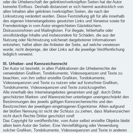
oder die Urheberschaft der gelinkten/verknüpften Seiten hat der Autor
keinerlei Einfluss. Deshalb distanziert er sich hiermit ausdrücklich von
allen Inhalten aller gelinkten /verknüpften Seiten, die nach der
Linksetzung verändert wurden. Diese Feststellung gilt für alle innerhalb
des eigenen Internetangebotes gesetzten Links und Verweise sowie für
Fremdeinträge in vom Autor eingerichteten Gästebüchern,
Diskussionsforen und Mailinglisten. Für illegale, fehlerhafte oder
unvollständige Inhalte und insbesondere für Schäden, die aus der
Nutzung oder Nichtnutzung solcherart dargebotener Informationen
entstehen, haftet allein der Anbieter der Seite, auf welche verwiesen
wurde, nicht derjenige, der über Links auf die jeweilige Veröffentlichung
lediglich verweist.
III. Urheber- und Kennzeichenrecht
Der Autor ist bestrebt, in allen Publikationen die Urheberrechte der
verwendeten Grafiken, Tondokumente, Videosequenzen und Texte zu
beachten, von ihm selbst erstellte Grafiken, Tondokumente,
Videosequenzen und Texte zu nutzen oder auf lizenzfreie Grafiken,
Tondokumente, Videosequenzen und Texte zurückzugreifen.
Alle innerhalb des Internetangebotes genannten und ggf. durch Dritte
geschützten Marken- und Warenzeichen unterliegen uneingeschränkt den
Bestimmungen des jeweils gültigen Kennzeichenrechts und den
Besitzrechten der jeweiligen eingetragenen Eigentümer. Allein aufgrund
der bloßen Nennung ist nicht der Schluss zu ziehen, dass Markenzeichen
nicht durch Rechte Dritter geschützt sind!
Das Copyright für veröffentlichte, vom Autor selbst erstellte Objekte bleibt
allein beim Autor der Seiten. Eine Vervielfältigung oder Verwendung
solcher Grafiken, Tondokumente, Videosequenzen und Texte in anderen