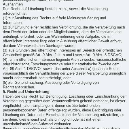
Ausnahmen
Das Recht auf Löschung besteht nicht, soweit die Verarbeitung
erforderlich ist
(1) zur Ausübung des Rechts auf freie Meinungsäußerung und
Information;
(2) zur Erfüllung einer rechtlichen Verpflichtung, die die Verarbeitung nach
dem Recht der Union oder der Mitgliedstaaten, dem der Verantwortliche
unterliegt, erfordert, oder zur Wahrnehmung einer Aufgabe, die im
öffentlichen Interesse liegt oder in Ausübung öffentlicher Gewalt erfolgt,
die dem Verantwortlichen übertragen wurde;
(3) aus Gründen des öffentlichen Interesses im Bereich der öffentlichen
Gesundheit gemäß Art. 9 Abs. 2 lit. h und i sowie Art. 9 Abs. 3 DSGVO;
(4) für im öffentlichen Interesse liegende Archivzwecke, wissenschaftliche
oder historische Forschungszwecke oder für statistische Zwecke gem.
Art. 89 Abs. 1 DSGVO, soweit das unter Abschnitt a) genannte Recht
voraussichtlich die Verwirklichung der Ziele dieser Verarbeitung unmöglich
macht oder ernsthaft beeinträchtigt, oder
(5) zur Geltendmachung, Ausübung oder Verteidigung von
Rechtsansprüchen.
5. Recht auf Unterrichtung
Haben Sie das Recht auf Berichtigung, Löschung oder Einschränkung der
Verarbeitung gegenüber dem Verantwortlichen geltend gemacht, ist dieser
verpflichtet, allen Empfängern, denen die Sie betreffenden
personenbezogenen Daten offengelegt wurden, diese Berichtigung oder
Löschung der Daten oder Einschränkung der Verarbeitung mitzuteilen, es
sei denn, dies erweist sich als unmöglich oder ist mit einem
unverhältnismäßigen Aufwand verbunden.
Ihnen steht gegenüber dem Verantwortlichen das Recht zu, über diese