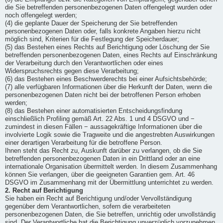
die Sie betreffenden personenbezogenen Daten offengelegt wurden oder
noch offengelegt werden;
(4) die geplante Dauer der Speicherung der Sie betreffenden
personenbezogenen Daten oder, falls konkrete Angaben hierzu nicht
möglich sind, Kriterien für die Festlegung der Speicherdauer;
(5) das Bestehen eines Rechts auf Berichtigung oder Löschung der Sie
betreffenden personenbezogenen Daten, eines Rechts auf Einschränkung
der Verarbeitung durch den Verantwortlichen oder eines
Widerspruchsrechts gegen diese Verarbeitung;
(6) das Bestehen eines Beschwerderechts bei einer Aufsichtsbehörde;
(7) alle verfügbaren Informationen über die Herkunft der Daten, wenn die
personenbezogenen Daten nicht bei der betroffenen Person erhoben
werden;
(8) das Bestehen einer automatisierten Entscheidungsfindung
einschließlich Profiling gemäß Art. 22 Abs. 1 und 4 DSGVO und −
zumindest in diesen Fällen − aussagekräftige Informationen über die
involvierte Logik sowie die Tragweite und die angestrebten Auswirkungen
einer derartigen Verarbeitung für die betroffene Person.
Ihnen steht das Recht zu, Auskunft darüber zu verlangen, ob die Sie
betreffenden personenbezogenen Daten in ein Drittland oder an eine
internationale Organisation übermittelt werden. In diesem Zusammenhang
können Sie verlangen, über die geeigneten Garantien gem. Art. 46
DSGVO im Zusammenhang mit der Übermittlung unterrichtet zu werden.
2. Recht auf Berichtigung
Sie haben ein Recht auf Berichtigung und/oder Vervollständigung
gegenüber dem Verantwortlichen, sofern die verarbeiteten
personenbezogenen Daten, die Sie betreffen, unrichtig oder unvollständig
sind. Der Verantwortliche hat die Berichtigung unverzüglich vorzunehmen.