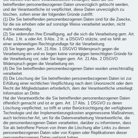
betreffenden personenbezogenen Daten unverzüglich gelöscht werden,
und der Verantwortliche ist verpflichtet, diese Daten unverzüglich zu
löschen, sofern einer der folgenden Gründe zutrifft:
(1) Die Sie betreffenden personenbezogenen Daten sind für die Zwecke,
für die sie erhoben oder auf sonstige Weise verarbeitet wurden, nicht
mehr notwendig.
(2) Sie widerrufen Ihre Einwilligung, auf die sich die Verarbeitung gem. Art.
6 Abs. 1 lit. a oder Art. 9 Abs. 2 lit. a DSGVO stützte, und es fehlt an
einer anderweitigen Rechtsgrundlage für die Verarbeitung.
(3) Sie legen gem. Art. 21 Abs. 1 DSGVO Widerspruch gegen die
Verarbeitung ein und es liegen keine vorrangigen berechtigten Gründe für
die Verarbeitung vor, oder Sie legen gem. Art. 21 Abs. 2 DSGVO
Widerspruch gegen die Verarbeitung ein.
(4) Die Sie betreffenden personenbezogenen Daten wurden unrechtmäßig
verarbeitet.
(5) Die Löschung der Sie betreffenden personenbezogenen Daten ist zur
Erfüllung einer rechtlichen Verpflichtung nach dem Unionsrecht oder dem
Recht der Mitgliedstaaten erforderlich, dem der Verantwortliche unterliegt.
Information an Dritte
Hat der Verantwortliche die Sie betreffenden personenbezogenen Daten
öffentlich gemacht und ist er gem. Art. 17 Abs. 1 DSGVO zu deren
Löschung verpflichtet, so trifft er unter Berücksichtigung der verfügbaren
Technologie und der Implementierungskosten angemessene Maßnahmen,
auch technischer Art, um für die Datenverarbeitung Verantwortliche, die
die personenbezogenen Daten verarbeiten, darüber zu informieren, dass
Sie als betroffene Person von ihnen die Löschung aller Links zu diesen
personenbezogenen Daten oder von Kopien oder Replikationen dieser
personenbezogenen Daten verlangt haben.