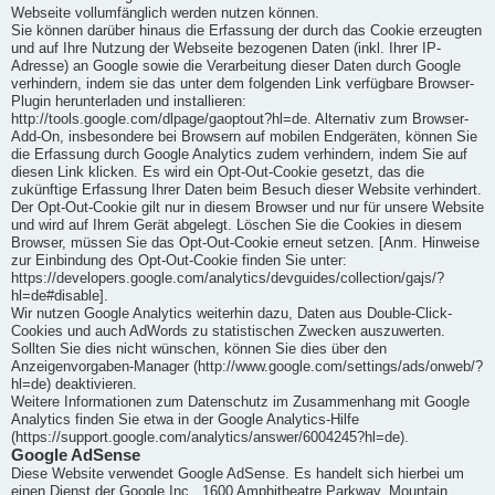
Webseite vollumfänglich werden nutzen können.
Sie können darüber hinaus die Erfassung der durch das Cookie erzeugten
und auf Ihre Nutzung der Webseite bezogenen Daten (inkl. Ihrer IP-
Adresse) an Google sowie die Verarbeitung dieser Daten durch Google
verhindern, indem sie das unter dem folgenden Link verfügbare Browser-
Plugin herunterladen und installieren:
http://tools.google.com/dlpage/gaoptout?hl=de. Alternativ zum Browser-
Add-On, insbesondere bei Browsern auf mobilen Endgeräten, können Sie
die Erfassung durch Google Analytics zudem verhindern, indem Sie auf
diesen Link klicken. Es wird ein Opt-Out-Cookie gesetzt, das die
zukünftige Erfassung Ihrer Daten beim Besuch dieser Website verhindert.
Der Opt-Out-Cookie gilt nur in diesem Browser und nur für unsere Website
und wird auf Ihrem Gerät abgelegt. Löschen Sie die Cookies in diesem
Browser, müssen Sie das Opt-Out-Cookie erneut setzen. [Anm. Hinweise
zur Einbindung des Opt-Out-Cookie finden Sie unter:
https://developers.google.com/analytics/devguides/collection/gajs/?
hl=de#disable].
Wir nutzen Google Analytics weiterhin dazu, Daten aus Double-Click-
Cookies und auch AdWords zu statistischen Zwecken auszuwerten.
Sollten Sie dies nicht wünschen, können Sie dies über den
Anzeigenvorgaben-Manager (http://www.google.com/settings/ads/onweb/?
hl=de) deaktivieren.
Weitere Informationen zum Datenschutz im Zusammenhang mit Google
Analytics finden Sie etwa in der Google Analytics-Hilfe
(https://support.google.com/analytics/answer/6004245?hl=de).
Google AdSense
Diese Website verwendet Google AdSense. Es handelt sich hierbei um
einen Dienst der Google Inc., 1600 Amphitheatre Parkway, Mountain