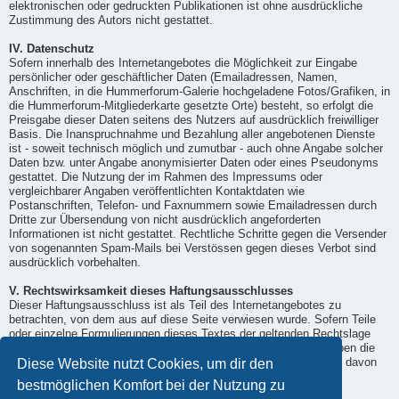
elektronischen oder gedruckten Publikationen ist ohne ausdrückliche
Zustimmung des Autors nicht gestattet.
IV. Datenschutz
Sofern innerhalb des Internetangebotes die Möglichkeit zur Eingabe
persönlicher oder geschäftlicher Daten (Emailadressen, Namen,
Anschriften, in die Hummerforum-Galerie hochgeladene Fotos/Grafiken, in
die Hummerforum-Mitgliederkarte gesetzte Orte) besteht, so erfolgt die
Preisgabe dieser Daten seitens des Nutzers auf ausdrücklich freiwilliger
Basis. Die Inanspruchnahme und Bezahlung aller angebotenen Dienste
ist - soweit technisch möglich und zumutbar - auch ohne Angabe solcher
Daten bzw. unter Angabe anonymisierter Daten oder eines Pseudonyms
gestattet. Die Nutzung der im Rahmen des Impressums oder
vergleichbarer Angaben veröffentlichten Kontaktdaten wie
Postanschriften, Telefon- und Faxnummern sowie Emailadressen durch
Dritte zur Übersendung von nicht ausdrücklich angeforderten
Informationen ist nicht gestattet. Rechtliche Schritte gegen die Versender
von sogenannten Spam-Mails bei Verstössen gegen dieses Verbot sind
ausdrücklich vorbehalten.
V. Rechtswirksamkeit dieses Haftungsausschlusses
Dieser Haftungsausschluss ist als Teil des Internetangebotes zu
betrachten, von dem aus auf diese Seite verwiesen wurde. Sofern Teile
oder einzelne Formulierungen dieses Textes der geltenden Rechtslage
nicht, nicht mehr oder nicht vollständig entsprechen sollten, bleiben die
Diese Website nutzt Cookies, um dir den
übrigen Teile des Dokumentes in ihrem Inhalt und ihrer Gültigkeit davon
unberührt.
bestmöglichen Komfort bei der Nutzung zu