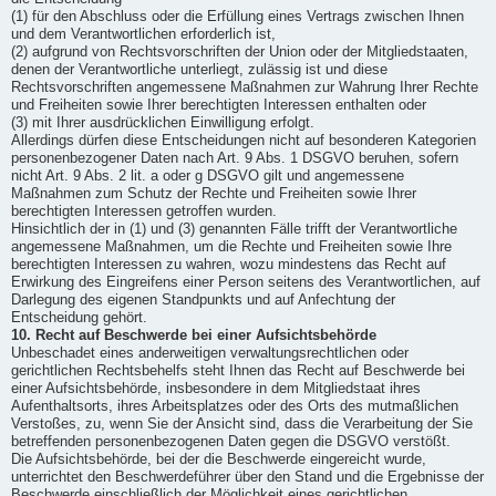
(1) für den Abschluss oder die Erfüllung eines Vertrags zwischen Ihnen
und dem Verantwortlichen erforderlich ist,
(2) aufgrund von Rechtsvorschriften der Union oder der Mitgliedstaaten,
denen der Verantwortliche unterliegt, zulässig ist und diese
Rechtsvorschriften angemessene Maßnahmen zur Wahrung Ihrer Rechte
und Freiheiten sowie Ihrer berechtigten Interessen enthalten oder
(3) mit Ihrer ausdrücklichen Einwilligung erfolgt.
Allerdings dürfen diese Entscheidungen nicht auf besonderen Kategorien
personenbezogener Daten nach Art. 9 Abs. 1 DSGVO beruhen, sofern
nicht Art. 9 Abs. 2 lit. a oder g DSGVO gilt und angemessene
Maßnahmen zum Schutz der Rechte und Freiheiten sowie Ihrer
berechtigten Interessen getroffen wurden.
Hinsichtlich der in (1) und (3) genannten Fälle trifft der Verantwortliche
angemessene Maßnahmen, um die Rechte und Freiheiten sowie Ihre
berechtigten Interessen zu wahren, wozu mindestens das Recht auf
Erwirkung des Eingreifens einer Person seitens des Verantwortlichen, auf
Darlegung des eigenen Standpunkts und auf Anfechtung der
Entscheidung gehört.
10. Recht auf Beschwerde bei einer Aufsichtsbehörde
Unbeschadet eines anderweitigen verwaltungsrechtlichen oder
gerichtlichen Rechtsbehelfs steht Ihnen das Recht auf Beschwerde bei
einer Aufsichtsbehörde, insbesondere in dem Mitgliedstaat ihres
Aufenthaltsorts, ihres Arbeitsplatzes oder des Orts des mutmaßlichen
Verstoßes, zu, wenn Sie der Ansicht sind, dass die Verarbeitung der Sie
betreffenden personenbezogenen Daten gegen die DSGVO verstößt.
Die Aufsichtsbehörde, bei der die Beschwerde eingereicht wurde,
unterrichtet den Beschwerdeführer über den Stand und die Ergebnisse der
Beschwerde einschließlich der Möglichkeit eines gerichtlichen