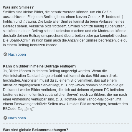
Was sind Smilies?
Smilies sind kleine Bilder, die benutzt werden können, um ein Gefühl
auszudrücken. Für jeden Smilie gibt es einen kurzen Code, z. B. bedeutet :)
fröhlich und :( traurig. Die Liste aller Smilies kannst du beim Verfassen eines
Beitrags sehen. Versuche bitte trotzdem, Smilies nicht zu häufig zu benutzen,
sie können einen Beitrag schnell unlesbar machen und ein Moderator könnte
deshalb deinen Beitrag entsprechend überarbeiten oder gar komplett löschen.
Die Board-Administration kann auch die Anzahl der Smilies begrenzen, die du
in einem Beitrag benutzen kannst.
Nach oben
Kann ich Bilder in meine Beiträge einfügen?
Ja, Bilder können in deinem Beitrag angezeigt werden. Wenn die
Administration Dateianhänge erlaubt hat, kannst du das Bild auch direkt
hochladen. Ansonsten musst du zu einem Bild verlinken, das auf einem
öffentlich zugänglichen Server liegt, z. B. http://www.domain.tld/mein-bild.gif.
Du kannst weder Bilder verlinken, die sich auf deinem eigenen PC befinden
(außer es ist ein öffentlich zugänglicher Server), noch zu Bildern, die nur nach
einer Anmeldung verfügbar sind, z. B. Hotmail- oder Yahoo-Mailboxen, mit
einem Passwort geschützte Seiten usw. Um das Bild anzuzeigen, benutze den
BBCode-Tag „[img]“.
Nach oben
Was sind globale Bekanntmachungen?