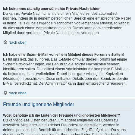
Ich bekomme ständig unerwünschte Private Nachrichten!
Du kannst Private Nachrichten, die dir ein Mitglied sendet, automatisch
löschen, indem du in deinem persönlichen Bereich eine entsprechende Regel
erstellst. Falls du belästigende Nachrichten von jemandem erhältst, so kannst
du dies auch einem Administrator melden. Dieser kann dem betreffenden
Mitglied dann verbieten, Private Nachrichten zu versenden.
Nach oben
Ich habe eine Spam-E-Mail von einem Mitglied dieses Forums erhalten!
Es tut uns leid, das zu hören. Das E-Mail-Formular dieses Forums hat einige
Sicherheitsvorkehrungen, die Benutzer, die solche Nachrichten senden,
identifizieren sollen. Du solltest einem Administrator die komplette E-Mail, die
du bekommen hast, weiterleiten. Dabei ist es ganz wichtig, die Kopfzeilen
(Headers) mitzuschicken. Diese enthalten Details über den Benutzer, der die
E-Mail verschickt hat. Der Administrator kann dann entsprechend reagieren.
Nach oben
Freunde und ignorierte Mitglieder
Wozu benötige ich die Listen der Freunde und ignorierten Mitglieder?
Du kannst diese Listen benutzen, um andere Mitglieder des Boards zu
verwalten. Mitglieder, die du deiner Freundesliste hinzufügst, werden in
deinem persönlichen Bereich für den schnellen Zugriff aufgelistet. Du siehst
dort deren Onlinestatus und kannst ihnen schnell eine Private Nachricht