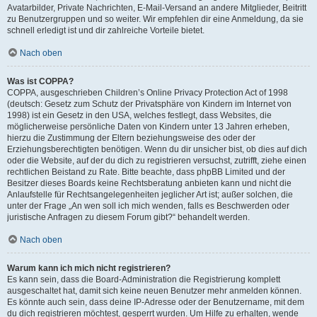
Avatarbilder, Private Nachrichten, E-Mail-Versand an andere Mitglieder, Beitritt
zu Benutzergruppen und so weiter. Wir empfehlen dir eine Anmeldung, da sie
schnell erledigt ist und dir zahlreiche Vorteile bietet.
Nach oben
Was ist COPPA?
COPPA, ausgeschrieben Children’s Online Privacy Protection Act of 1998
(deutsch: Gesetz zum Schutz der Privatsphäre von Kindern im Internet von
1998) ist ein Gesetz in den USA, welches festlegt, dass Websites, die
möglicherweise persönliche Daten von Kindern unter 13 Jahren erheben,
hierzu die Zustimmung der Eltern beziehungsweise des oder der
Erziehungsberechtigten benötigen. Wenn du dir unsicher bist, ob dies auf dich
oder die Website, auf der du dich zu registrieren versuchst, zutrifft, ziehe einen
rechtlichen Beistand zu Rate. Bitte beachte, dass phpBB Limited und der
Besitzer dieses Boards keine Rechtsberatung anbieten kann und nicht die
Anlaufstelle für Rechtsangelegenheiten jeglicher Art ist; außer solchen, die
unter der Frage „An wen soll ich mich wenden, falls es Beschwerden oder
juristische Anfragen zu diesem Forum gibt?“ behandelt werden.
Nach oben
Warum kann ich mich nicht registrieren?
Es kann sein, dass die Board-Administration die Registrierung komplett
ausgeschaltet hat, damit sich keine neuen Benutzer mehr anmelden können.
Es könnte auch sein, dass deine IP-Adresse oder der Benutzername, mit dem
du dich registrieren möchtest, gesperrt wurden. Um Hilfe zu erhalten, wende