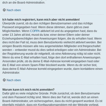
dich an die Board-Administration.
Nach oben
Ich habe mich registriert, kann mich aber nicht anmelden!
Überprüfe zuerst, ob du den richtigen Benutzernamen und das richtige
Passwort eingegeben hast. Wenn diese stimmen, dann gibt es zwei
Möglichkeiten. Wenn
COPPA
aktiviert ist und du angegeben hast, dass du
unter 13 Jahre alt bist, musst du bzw. einer deiner Eltern oder deiner
Erziehungsberechtigten den Anweisungen folgen, die du erhalten hast. Wenn
dies nicht der Fall ist, muss dein Benutzerkonto vielleicht aktiviert werden. Bei
einigen Boards müssen alle neu angemeldeten Mitglieder erst freigeschaltet
werden – entweder musst du dies selbst erledigen oder ein Administrator. Bei
der Registrierung wurde dir mitgeteilt, ob eine Aktivierung nötig ist oder nicht.
Wenn du eine E-Mail erhalten hast, folge den dort enthaltenen Anweisungen.
Ansonsten prüfe, ob du deine E-Mail-Adresse korrekt eingegeben hast oder
die E-Mail von einem Spam-Filter blockiert wurde. Wenn du dir sicher bist,
dass deine E-Mail-Adresse korrekt eingegeben wurde, dann kontaktiere einen
Administrator.
Nach oben
Warum kann ich mich nicht anmelden?
Dafür gibt es viele mögliche Gründe. Prüfe zunächst, ob dein Benutzername
und dein Passwort richtig sind. Wenn dies der Fall ist, wende dich an einen
Board-Administrator, um sicherzugehen, dass du nicht gesperrt wurdest. Es ist
ebenfalls möglich, dass ein Konfigurationsproblem mit der Website vorliegt,