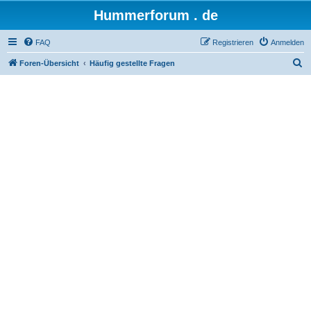
Hummerforum . de
FAQ
Registrieren
Anmelden
S
Foren-Übersicht
Häufig gestellte Fragen
u
c
h
e