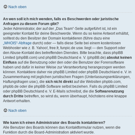
Nach oben
An wen soll ich mich wenden, falls es Beschwerden oder juristische
Anfragen zu diesem Forum gibt?
Jeder Administrator, der auf der „Das Team“-Seite aufgeführt ist, ist ein
geeigneter Kontakt für deine Beschwerde. Wenn du so keine Antwort erhältst,
solltest du den Besitzer der Domain kontaktieren (führe dazu eine
„WHOIS“-Abfrage
durch) oder — falls diese Seite bei einem kostenlosen
Webhoster wie z. B. Yahoo!, free.fr, funpic.de usw. liegt — den Support oder
den Abuse-Kontakt des betreffenden Dienstes. Bitte beachte, dass phpBB
Limited (phpBB.com) und phpBB Deutschland e. V. (phpBB.de)
absolut keinen
Einfluss
auf die Benutzung oder den oder die Benutzer der Forensoftware
haben und dafür in keiner Weise zur Verantwortung herangezogen werden
können. Kontaktiere daher nie phpBB Limited oder phpBB Deutschland e. V. in
Zusammenhang mit jeglichen juristischen Fragen (Unterlassungserklärungen,
Haftungsfragen usw.), die
sich nicht direkt
auf die Websiten phpbb.com,
phpbb.de oder die phpBB-Software selbst beziehen. Falls du phpBB Limited
oder phpBB Deutschland e. V. E-Mails schreibst, die die
Softwarenutzung
durch Dritte
betreffen, so wirst du, wenn überhaupt, höchstens eine knappe
Antwort erhalten.
Nach oben
Wie kann ich einen Administrator des Boards kontaktieren?
Alle Benutzer des Boards können das Kontaktformular nutzen, wenn die
Funktion durch die Board-Administration aktiviert wurde.