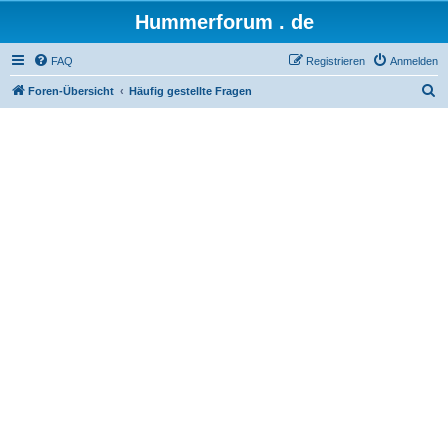
Hummerforum . de
FAQ
Registrieren
Anmelden
S
Foren-Übersicht
Häufig gestellte Fragen
u
c
h
e