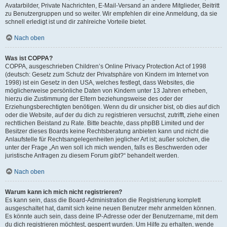
Avatarbilder, Private Nachrichten, E-Mail-Versand an andere Mitglieder, Beitritt
zu Benutzergruppen und so weiter. Wir empfehlen dir eine Anmeldung, da sie
schnell erledigt ist und dir zahlreiche Vorteile bietet.
Nach oben
Was ist COPPA?
COPPA, ausgeschrieben Children’s Online Privacy Protection Act of 1998
(deutsch: Gesetz zum Schutz der Privatsphäre von Kindern im Internet von
1998) ist ein Gesetz in den USA, welches festlegt, dass Websites, die
möglicherweise persönliche Daten von Kindern unter 13 Jahren erheben,
hierzu die Zustimmung der Eltern beziehungsweise des oder der
Erziehungsberechtigten benötigen. Wenn du dir unsicher bist, ob dies auf dich
oder die Website, auf der du dich zu registrieren versuchst, zutrifft, ziehe einen
rechtlichen Beistand zu Rate. Bitte beachte, dass phpBB Limited und der
Besitzer dieses Boards keine Rechtsberatung anbieten kann und nicht die
Anlaufstelle für Rechtsangelegenheiten jeglicher Art ist; außer solchen, die
unter der Frage „An wen soll ich mich wenden, falls es Beschwerden oder
juristische Anfragen zu diesem Forum gibt?“ behandelt werden.
Nach oben
Warum kann ich mich nicht registrieren?
Es kann sein, dass die Board-Administration die Registrierung komplett
ausgeschaltet hat, damit sich keine neuen Benutzer mehr anmelden können.
Es könnte auch sein, dass deine IP-Adresse oder der Benutzername, mit dem
du dich registrieren möchtest, gesperrt wurden. Um Hilfe zu erhalten, wende