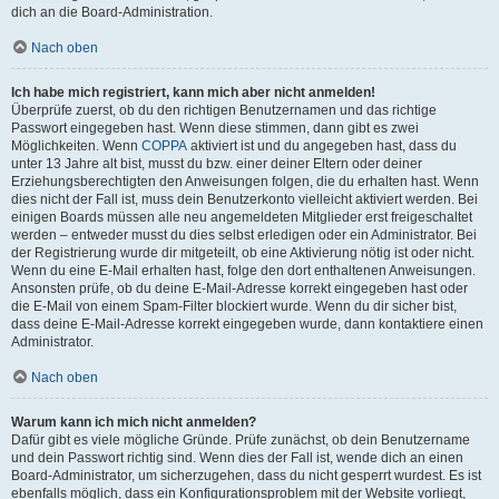
dich an die Board-Administration.
Nach oben
Ich habe mich registriert, kann mich aber nicht anmelden!
Überprüfe zuerst, ob du den richtigen Benutzernamen und das richtige
Passwort eingegeben hast. Wenn diese stimmen, dann gibt es zwei
Möglichkeiten. Wenn
COPPA
aktiviert ist und du angegeben hast, dass du
unter 13 Jahre alt bist, musst du bzw. einer deiner Eltern oder deiner
Erziehungsberechtigten den Anweisungen folgen, die du erhalten hast. Wenn
dies nicht der Fall ist, muss dein Benutzerkonto vielleicht aktiviert werden. Bei
einigen Boards müssen alle neu angemeldeten Mitglieder erst freigeschaltet
werden – entweder musst du dies selbst erledigen oder ein Administrator. Bei
der Registrierung wurde dir mitgeteilt, ob eine Aktivierung nötig ist oder nicht.
Wenn du eine E-Mail erhalten hast, folge den dort enthaltenen Anweisungen.
Ansonsten prüfe, ob du deine E-Mail-Adresse korrekt eingegeben hast oder
die E-Mail von einem Spam-Filter blockiert wurde. Wenn du dir sicher bist,
dass deine E-Mail-Adresse korrekt eingegeben wurde, dann kontaktiere einen
Administrator.
Nach oben
Warum kann ich mich nicht anmelden?
Dafür gibt es viele mögliche Gründe. Prüfe zunächst, ob dein Benutzername
und dein Passwort richtig sind. Wenn dies der Fall ist, wende dich an einen
Board-Administrator, um sicherzugehen, dass du nicht gesperrt wurdest. Es ist
ebenfalls möglich, dass ein Konfigurationsproblem mit der Website vorliegt,