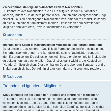
Ich bekomme ständig unerwünschte Private Nachrichten!
Du kannst Private Nachrichten, die dir ein Mitglied sendet, automatisch
löschen, indem du in deinem persönlichen Bereich eine entsprechende Regel
erstellst. Falls du belästigende Nachrichten von jemandem erhältst, so kannst
du dies auch einem Administrator melden. Dieser kann dem betreffenden
Mitglied dann verbieten, Private Nachrichten zu versenden.
Nach oben
Ich habe eine Spam-E-Mail von einem Mitglied dieses Forums erhalten!
Es tut uns leid, das zu hören. Das E-Mail-Formular dieses Forums hat einige
Sicherheitsvorkehrungen, die Benutzer, die solche Nachrichten senden,
identifizieren sollen. Du solltest einem Administrator die komplette E-Mail, die
du bekommen hast, weiterleiten. Dabei ist es ganz wichtig, die Kopfzeilen
(Headers) mitzuschicken. Diese enthalten Details über den Benutzer, der die
E-Mail verschickt hat. Der Administrator kann dann entsprechend reagieren.
Nach oben
Freunde und ignorierte Mitglieder
Wozu benötige ich die Listen der Freunde und ignorierten Mitglieder?
Du kannst diese Listen benutzen, um andere Mitglieder des Boards zu
verwalten. Mitglieder, die du deiner Freundesliste hinzufügst, werden in
deinem persönlichen Bereich für den schnellen Zugriff aufgelistet. Du siehst
dort deren Onlinestatus und kannst ihnen schnell eine Private Nachricht