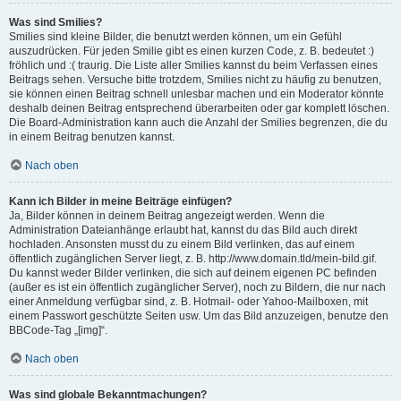
Was sind Smilies?
Smilies sind kleine Bilder, die benutzt werden können, um ein Gefühl
auszudrücken. Für jeden Smilie gibt es einen kurzen Code, z. B. bedeutet :)
fröhlich und :( traurig. Die Liste aller Smilies kannst du beim Verfassen eines
Beitrags sehen. Versuche bitte trotzdem, Smilies nicht zu häufig zu benutzen,
sie können einen Beitrag schnell unlesbar machen und ein Moderator könnte
deshalb deinen Beitrag entsprechend überarbeiten oder gar komplett löschen.
Die Board-Administration kann auch die Anzahl der Smilies begrenzen, die du
in einem Beitrag benutzen kannst.
Nach oben
Kann ich Bilder in meine Beiträge einfügen?
Ja, Bilder können in deinem Beitrag angezeigt werden. Wenn die
Administration Dateianhänge erlaubt hat, kannst du das Bild auch direkt
hochladen. Ansonsten musst du zu einem Bild verlinken, das auf einem
öffentlich zugänglichen Server liegt, z. B. http://www.domain.tld/mein-bild.gif.
Du kannst weder Bilder verlinken, die sich auf deinem eigenen PC befinden
(außer es ist ein öffentlich zugänglicher Server), noch zu Bildern, die nur nach
einer Anmeldung verfügbar sind, z. B. Hotmail- oder Yahoo-Mailboxen, mit
einem Passwort geschützte Seiten usw. Um das Bild anzuzeigen, benutze den
BBCode-Tag „[img]“.
Nach oben
Was sind globale Bekanntmachungen?