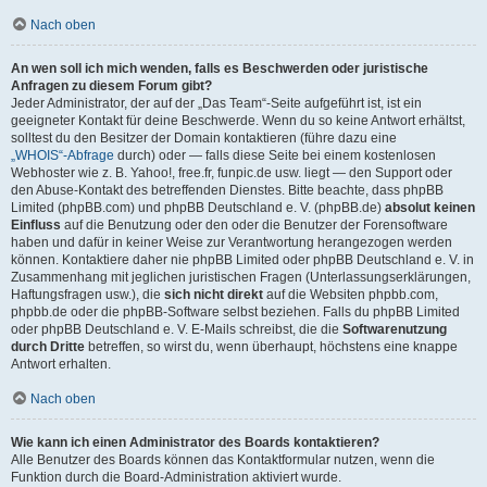
Nach oben
An wen soll ich mich wenden, falls es Beschwerden oder juristische
Anfragen zu diesem Forum gibt?
Jeder Administrator, der auf der „Das Team“-Seite aufgeführt ist, ist ein
geeigneter Kontakt für deine Beschwerde. Wenn du so keine Antwort erhältst,
solltest du den Besitzer der Domain kontaktieren (führe dazu eine
„WHOIS“-Abfrage
durch) oder — falls diese Seite bei einem kostenlosen
Webhoster wie z. B. Yahoo!, free.fr, funpic.de usw. liegt — den Support oder
den Abuse-Kontakt des betreffenden Dienstes. Bitte beachte, dass phpBB
Limited (phpBB.com) und phpBB Deutschland e. V. (phpBB.de)
absolut keinen
Einfluss
auf die Benutzung oder den oder die Benutzer der Forensoftware
haben und dafür in keiner Weise zur Verantwortung herangezogen werden
können. Kontaktiere daher nie phpBB Limited oder phpBB Deutschland e. V. in
Zusammenhang mit jeglichen juristischen Fragen (Unterlassungserklärungen,
Haftungsfragen usw.), die
sich nicht direkt
auf die Websiten phpbb.com,
phpbb.de oder die phpBB-Software selbst beziehen. Falls du phpBB Limited
oder phpBB Deutschland e. V. E-Mails schreibst, die die
Softwarenutzung
durch Dritte
betreffen, so wirst du, wenn überhaupt, höchstens eine knappe
Antwort erhalten.
Nach oben
Wie kann ich einen Administrator des Boards kontaktieren?
Alle Benutzer des Boards können das Kontaktformular nutzen, wenn die
Funktion durch die Board-Administration aktiviert wurde.