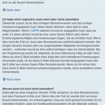
dich an die Board-Administration.
Nach oben
Ich habe mich registriert, kann mich aber nicht anmelden!
Überprüfe zuerst, ob du den richtigen Benutzernamen und das richtige
Passwort eingegeben hast. Wenn diese stimmen, dann gibt es zwei
Möglichkeiten. Wenn
COPPA
aktiviert ist und du angegeben hast, dass du
unter 13 Jahre alt bist, musst du bzw. einer deiner Eltern oder deiner
Erziehungsberechtigten den Anweisungen folgen, die du erhalten hast. Wenn
dies nicht der Fall ist, muss dein Benutzerkonto vielleicht aktiviert werden. Bei
einigen Boards müssen alle neu angemeldeten Mitglieder erst freigeschaltet
werden – entweder musst du dies selbst erledigen oder ein Administrator. Bei
der Registrierung wurde dir mitgeteilt, ob eine Aktivierung nötig ist oder nicht.
Wenn du eine E-Mail erhalten hast, folge den dort enthaltenen Anweisungen.
Ansonsten prüfe, ob du deine E-Mail-Adresse korrekt eingegeben hast oder
die E-Mail von einem Spam-Filter blockiert wurde. Wenn du dir sicher bist,
dass deine E-Mail-Adresse korrekt eingegeben wurde, dann kontaktiere einen
Administrator.
Nach oben
Warum kann ich mich nicht anmelden?
Dafür gibt es viele mögliche Gründe. Prüfe zunächst, ob dein Benutzername
und dein Passwort richtig sind. Wenn dies der Fall ist, wende dich an einen
Board-Administrator, um sicherzugehen, dass du nicht gesperrt wurdest. Es ist
ebenfalls möglich, dass ein Konfigurationsproblem mit der Website vorliegt,