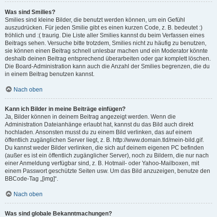
Was sind Smilies?
Smilies sind kleine Bilder, die benutzt werden können, um ein Gefühl
auszudrücken. Für jeden Smilie gibt es einen kurzen Code, z. B. bedeutet :)
fröhlich und :( traurig. Die Liste aller Smilies kannst du beim Verfassen eines
Beitrags sehen. Versuche bitte trotzdem, Smilies nicht zu häufig zu benutzen,
sie können einen Beitrag schnell unlesbar machen und ein Moderator könnte
deshalb deinen Beitrag entsprechend überarbeiten oder gar komplett löschen.
Die Board-Administration kann auch die Anzahl der Smilies begrenzen, die du
in einem Beitrag benutzen kannst.
Nach oben
Kann ich Bilder in meine Beiträge einfügen?
Ja, Bilder können in deinem Beitrag angezeigt werden. Wenn die
Administration Dateianhänge erlaubt hat, kannst du das Bild auch direkt
hochladen. Ansonsten musst du zu einem Bild verlinken, das auf einem
öffentlich zugänglichen Server liegt, z. B. http://www.domain.tld/mein-bild.gif.
Du kannst weder Bilder verlinken, die sich auf deinem eigenen PC befinden
(außer es ist ein öffentlich zugänglicher Server), noch zu Bildern, die nur nach
einer Anmeldung verfügbar sind, z. B. Hotmail- oder Yahoo-Mailboxen, mit
einem Passwort geschützte Seiten usw. Um das Bild anzuzeigen, benutze den
BBCode-Tag „[img]“.
Nach oben
Was sind globale Bekanntmachungen?