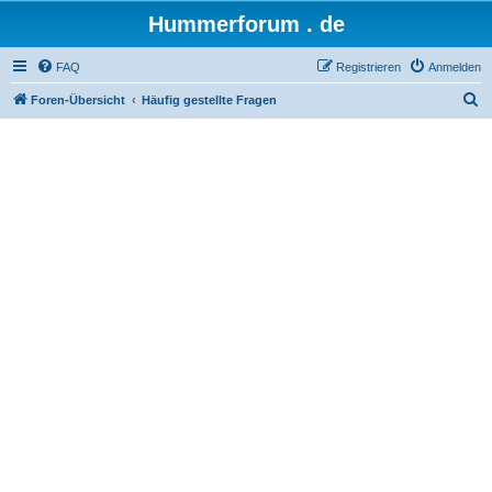
Hummerforum . de
FAQ
Registrieren
Anmelden
S
Foren-Übersicht
Häufig gestellte Fragen
u
c
h
e