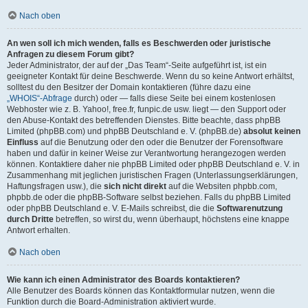
Nach oben
An wen soll ich mich wenden, falls es Beschwerden oder juristische
Anfragen zu diesem Forum gibt?
Jeder Administrator, der auf der „Das Team“-Seite aufgeführt ist, ist ein
geeigneter Kontakt für deine Beschwerde. Wenn du so keine Antwort erhältst,
solltest du den Besitzer der Domain kontaktieren (führe dazu eine
„WHOIS“-Abfrage
durch) oder — falls diese Seite bei einem kostenlosen
Webhoster wie z. B. Yahoo!, free.fr, funpic.de usw. liegt — den Support oder
den Abuse-Kontakt des betreffenden Dienstes. Bitte beachte, dass phpBB
Limited (phpBB.com) und phpBB Deutschland e. V. (phpBB.de)
absolut keinen
Einfluss
auf die Benutzung oder den oder die Benutzer der Forensoftware
haben und dafür in keiner Weise zur Verantwortung herangezogen werden
können. Kontaktiere daher nie phpBB Limited oder phpBB Deutschland e. V. in
Zusammenhang mit jeglichen juristischen Fragen (Unterlassungserklärungen,
Haftungsfragen usw.), die
sich nicht direkt
auf die Websiten phpbb.com,
phpbb.de oder die phpBB-Software selbst beziehen. Falls du phpBB Limited
oder phpBB Deutschland e. V. E-Mails schreibst, die die
Softwarenutzung
durch Dritte
betreffen, so wirst du, wenn überhaupt, höchstens eine knappe
Antwort erhalten.
Nach oben
Wie kann ich einen Administrator des Boards kontaktieren?
Alle Benutzer des Boards können das Kontaktformular nutzen, wenn die
Funktion durch die Board-Administration aktiviert wurde.