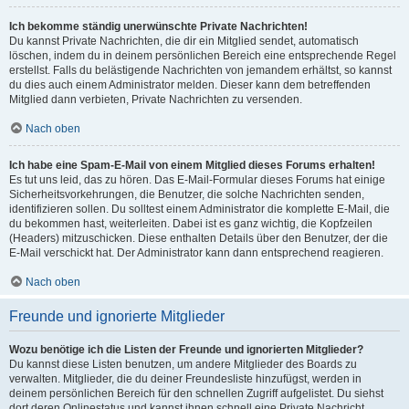
Ich bekomme ständig unerwünschte Private Nachrichten!
Du kannst Private Nachrichten, die dir ein Mitglied sendet, automatisch
löschen, indem du in deinem persönlichen Bereich eine entsprechende Regel
erstellst. Falls du belästigende Nachrichten von jemandem erhältst, so kannst
du dies auch einem Administrator melden. Dieser kann dem betreffenden
Mitglied dann verbieten, Private Nachrichten zu versenden.
Nach oben
Ich habe eine Spam-E-Mail von einem Mitglied dieses Forums erhalten!
Es tut uns leid, das zu hören. Das E-Mail-Formular dieses Forums hat einige
Sicherheitsvorkehrungen, die Benutzer, die solche Nachrichten senden,
identifizieren sollen. Du solltest einem Administrator die komplette E-Mail, die
du bekommen hast, weiterleiten. Dabei ist es ganz wichtig, die Kopfzeilen
(Headers) mitzuschicken. Diese enthalten Details über den Benutzer, der die
E-Mail verschickt hat. Der Administrator kann dann entsprechend reagieren.
Nach oben
Freunde und ignorierte Mitglieder
Wozu benötige ich die Listen der Freunde und ignorierten Mitglieder?
Du kannst diese Listen benutzen, um andere Mitglieder des Boards zu
verwalten. Mitglieder, die du deiner Freundesliste hinzufügst, werden in
deinem persönlichen Bereich für den schnellen Zugriff aufgelistet. Du siehst
dort deren Onlinestatus und kannst ihnen schnell eine Private Nachricht