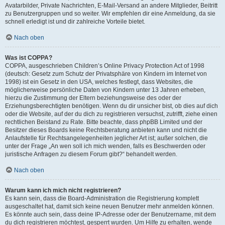
Avatarbilder, Private Nachrichten, E-Mail-Versand an andere Mitglieder, Beitritt
zu Benutzergruppen und so weiter. Wir empfehlen dir eine Anmeldung, da sie
schnell erledigt ist und dir zahlreiche Vorteile bietet.
Nach oben
Was ist COPPA?
COPPA, ausgeschrieben Children’s Online Privacy Protection Act of 1998
(deutsch: Gesetz zum Schutz der Privatsphäre von Kindern im Internet von
1998) ist ein Gesetz in den USA, welches festlegt, dass Websites, die
möglicherweise persönliche Daten von Kindern unter 13 Jahren erheben,
hierzu die Zustimmung der Eltern beziehungsweise des oder der
Erziehungsberechtigten benötigen. Wenn du dir unsicher bist, ob dies auf dich
oder die Website, auf der du dich zu registrieren versuchst, zutrifft, ziehe einen
rechtlichen Beistand zu Rate. Bitte beachte, dass phpBB Limited und der
Besitzer dieses Boards keine Rechtsberatung anbieten kann und nicht die
Anlaufstelle für Rechtsangelegenheiten jeglicher Art ist; außer solchen, die
unter der Frage „An wen soll ich mich wenden, falls es Beschwerden oder
juristische Anfragen zu diesem Forum gibt?“ behandelt werden.
Nach oben
Warum kann ich mich nicht registrieren?
Es kann sein, dass die Board-Administration die Registrierung komplett
ausgeschaltet hat, damit sich keine neuen Benutzer mehr anmelden können.
Es könnte auch sein, dass deine IP-Adresse oder der Benutzername, mit dem
du dich registrieren möchtest, gesperrt wurden. Um Hilfe zu erhalten, wende