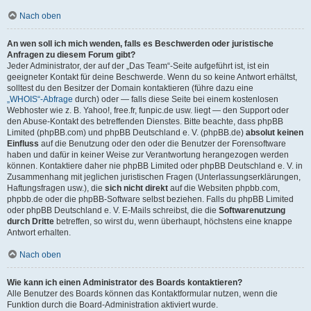
Nach oben
An wen soll ich mich wenden, falls es Beschwerden oder juristische
Anfragen zu diesem Forum gibt?
Jeder Administrator, der auf der „Das Team“-Seite aufgeführt ist, ist ein
geeigneter Kontakt für deine Beschwerde. Wenn du so keine Antwort erhältst,
solltest du den Besitzer der Domain kontaktieren (führe dazu eine
„WHOIS“-Abfrage
durch) oder — falls diese Seite bei einem kostenlosen
Webhoster wie z. B. Yahoo!, free.fr, funpic.de usw. liegt — den Support oder
den Abuse-Kontakt des betreffenden Dienstes. Bitte beachte, dass phpBB
Limited (phpBB.com) und phpBB Deutschland e. V. (phpBB.de)
absolut keinen
Einfluss
auf die Benutzung oder den oder die Benutzer der Forensoftware
haben und dafür in keiner Weise zur Verantwortung herangezogen werden
können. Kontaktiere daher nie phpBB Limited oder phpBB Deutschland e. V. in
Zusammenhang mit jeglichen juristischen Fragen (Unterlassungserklärungen,
Haftungsfragen usw.), die
sich nicht direkt
auf die Websiten phpbb.com,
phpbb.de oder die phpBB-Software selbst beziehen. Falls du phpBB Limited
oder phpBB Deutschland e. V. E-Mails schreibst, die die
Softwarenutzung
durch Dritte
betreffen, so wirst du, wenn überhaupt, höchstens eine knappe
Antwort erhalten.
Nach oben
Wie kann ich einen Administrator des Boards kontaktieren?
Alle Benutzer des Boards können das Kontaktformular nutzen, wenn die
Funktion durch die Board-Administration aktiviert wurde.