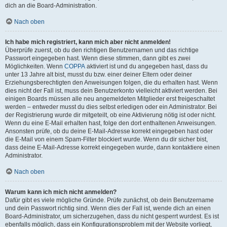
dich an die Board-Administration.
Nach oben
Ich habe mich registriert, kann mich aber nicht anmelden!
Überprüfe zuerst, ob du den richtigen Benutzernamen und das richtige
Passwort eingegeben hast. Wenn diese stimmen, dann gibt es zwei
Möglichkeiten. Wenn
COPPA
aktiviert ist und du angegeben hast, dass du
unter 13 Jahre alt bist, musst du bzw. einer deiner Eltern oder deiner
Erziehungsberechtigten den Anweisungen folgen, die du erhalten hast. Wenn
dies nicht der Fall ist, muss dein Benutzerkonto vielleicht aktiviert werden. Bei
einigen Boards müssen alle neu angemeldeten Mitglieder erst freigeschaltet
werden – entweder musst du dies selbst erledigen oder ein Administrator. Bei
der Registrierung wurde dir mitgeteilt, ob eine Aktivierung nötig ist oder nicht.
Wenn du eine E-Mail erhalten hast, folge den dort enthaltenen Anweisungen.
Ansonsten prüfe, ob du deine E-Mail-Adresse korrekt eingegeben hast oder
die E-Mail von einem Spam-Filter blockiert wurde. Wenn du dir sicher bist,
dass deine E-Mail-Adresse korrekt eingegeben wurde, dann kontaktiere einen
Administrator.
Nach oben
Warum kann ich mich nicht anmelden?
Dafür gibt es viele mögliche Gründe. Prüfe zunächst, ob dein Benutzername
und dein Passwort richtig sind. Wenn dies der Fall ist, wende dich an einen
Board-Administrator, um sicherzugehen, dass du nicht gesperrt wurdest. Es ist
ebenfalls möglich, dass ein Konfigurationsproblem mit der Website vorliegt,