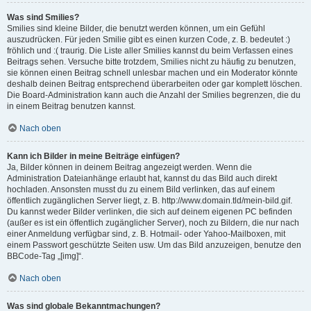
Was sind Smilies?
Smilies sind kleine Bilder, die benutzt werden können, um ein Gefühl
auszudrücken. Für jeden Smilie gibt es einen kurzen Code, z. B. bedeutet :)
fröhlich und :( traurig. Die Liste aller Smilies kannst du beim Verfassen eines
Beitrags sehen. Versuche bitte trotzdem, Smilies nicht zu häufig zu benutzen,
sie können einen Beitrag schnell unlesbar machen und ein Moderator könnte
deshalb deinen Beitrag entsprechend überarbeiten oder gar komplett löschen.
Die Board-Administration kann auch die Anzahl der Smilies begrenzen, die du
in einem Beitrag benutzen kannst.
Nach oben
Kann ich Bilder in meine Beiträge einfügen?
Ja, Bilder können in deinem Beitrag angezeigt werden. Wenn die
Administration Dateianhänge erlaubt hat, kannst du das Bild auch direkt
hochladen. Ansonsten musst du zu einem Bild verlinken, das auf einem
öffentlich zugänglichen Server liegt, z. B. http://www.domain.tld/mein-bild.gif.
Du kannst weder Bilder verlinken, die sich auf deinem eigenen PC befinden
(außer es ist ein öffentlich zugänglicher Server), noch zu Bildern, die nur nach
einer Anmeldung verfügbar sind, z. B. Hotmail- oder Yahoo-Mailboxen, mit
einem Passwort geschützte Seiten usw. Um das Bild anzuzeigen, benutze den
BBCode-Tag „[img]“.
Nach oben
Was sind globale Bekanntmachungen?