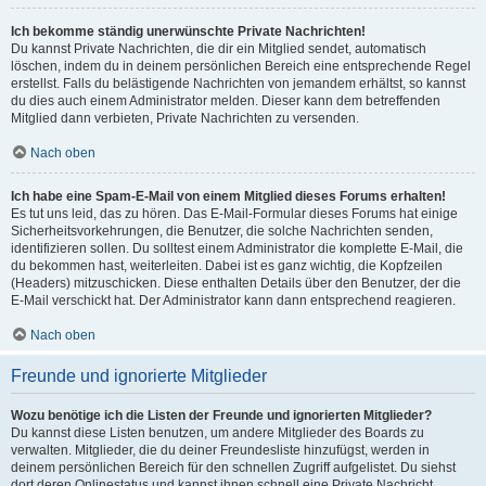
Ich bekomme ständig unerwünschte Private Nachrichten!
Du kannst Private Nachrichten, die dir ein Mitglied sendet, automatisch
löschen, indem du in deinem persönlichen Bereich eine entsprechende Regel
erstellst. Falls du belästigende Nachrichten von jemandem erhältst, so kannst
du dies auch einem Administrator melden. Dieser kann dem betreffenden
Mitglied dann verbieten, Private Nachrichten zu versenden.
Nach oben
Ich habe eine Spam-E-Mail von einem Mitglied dieses Forums erhalten!
Es tut uns leid, das zu hören. Das E-Mail-Formular dieses Forums hat einige
Sicherheitsvorkehrungen, die Benutzer, die solche Nachrichten senden,
identifizieren sollen. Du solltest einem Administrator die komplette E-Mail, die
du bekommen hast, weiterleiten. Dabei ist es ganz wichtig, die Kopfzeilen
(Headers) mitzuschicken. Diese enthalten Details über den Benutzer, der die
E-Mail verschickt hat. Der Administrator kann dann entsprechend reagieren.
Nach oben
Freunde und ignorierte Mitglieder
Wozu benötige ich die Listen der Freunde und ignorierten Mitglieder?
Du kannst diese Listen benutzen, um andere Mitglieder des Boards zu
verwalten. Mitglieder, die du deiner Freundesliste hinzufügst, werden in
deinem persönlichen Bereich für den schnellen Zugriff aufgelistet. Du siehst
dort deren Onlinestatus und kannst ihnen schnell eine Private Nachricht