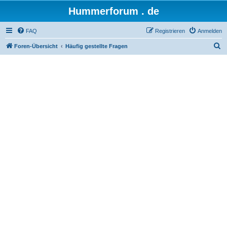
Hummerforum . de
FAQ
Registrieren
Anmelden
S
Foren-Übersicht
Häufig gestellte Fragen
u
c
h
e