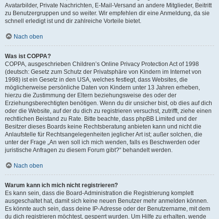
Avatarbilder, Private Nachrichten, E-Mail-Versand an andere Mitglieder, Beitritt
zu Benutzergruppen und so weiter. Wir empfehlen dir eine Anmeldung, da sie
schnell erledigt ist und dir zahlreiche Vorteile bietet.
Nach oben
Was ist COPPA?
COPPA, ausgeschrieben Children’s Online Privacy Protection Act of 1998
(deutsch: Gesetz zum Schutz der Privatsphäre von Kindern im Internet von
1998) ist ein Gesetz in den USA, welches festlegt, dass Websites, die
möglicherweise persönliche Daten von Kindern unter 13 Jahren erheben,
hierzu die Zustimmung der Eltern beziehungsweise des oder der
Erziehungsberechtigten benötigen. Wenn du dir unsicher bist, ob dies auf dich
oder die Website, auf der du dich zu registrieren versuchst, zutrifft, ziehe einen
rechtlichen Beistand zu Rate. Bitte beachte, dass phpBB Limited und der
Besitzer dieses Boards keine Rechtsberatung anbieten kann und nicht die
Anlaufstelle für Rechtsangelegenheiten jeglicher Art ist; außer solchen, die
unter der Frage „An wen soll ich mich wenden, falls es Beschwerden oder
juristische Anfragen zu diesem Forum gibt?“ behandelt werden.
Nach oben
Warum kann ich mich nicht registrieren?
Es kann sein, dass die Board-Administration die Registrierung komplett
ausgeschaltet hat, damit sich keine neuen Benutzer mehr anmelden können.
Es könnte auch sein, dass deine IP-Adresse oder der Benutzername, mit dem
du dich registrieren möchtest, gesperrt wurden. Um Hilfe zu erhalten, wende