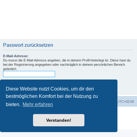
Passwort zurücksetzen
E-Mail-Adresse:
Du musst die E-Mail-Adresse angeben, die in deinem Profil hinterlegt ist. Diese hast du
bei der Registrierung angegeben oder nachträglich in deinem persönlichen Bereich
geändert.
Diese Website nutzt Cookies, um dir den
bestmöglichen Komfort bei der Nutzung zu
Foren-Übersicht
Alle Zeiten sind
UTC+02:00
bieten.
Mehr erfahren
Powered by
phpBB
® Forum Software © phpBB Limited
Deutsche Übersetzung durch
phpBB.de
Verstanden!
Datenschutz
|
Nutzungsbedingungen