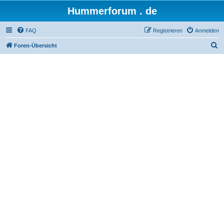
Hummerforum . de
FAQ
Registrieren
Anmelden
S
Foren-Übersicht
u
c
h
e