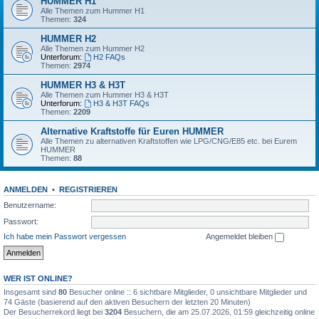
HUMMER H1
Alle Themen zum Hummer H1
Themen:
324
HUMMER H2
Alle Themen zum Hummer H2
Unterforum:
H2 FAQs
Themen:
2974
HUMMER H3 & H3T
Alle Themen zum Hummer H3 & H3T
Unterforum:
H3 & H3T FAQs
Themen:
2209
Alternative Kraftstoffe für Euren HUMMER
Alle Themen zu alternativen Kraftstoffen wie LPG/CNG/E85 etc. bei Eurem
HUMMER
Themen:
88
ANMELDEN
•
REGISTRIEREN
Benutzername:
Passwort:
Ich habe mein Passwort vergessen
Angemeldet bleiben
WER IST ONLINE?
Insgesamt sind
80
Besucher online :: 6 sichtbare Mitglieder, 0 unsichtbare Mitglieder und
74 Gäste (basierend auf den aktiven Besuchern der letzten 20 Minuten)
Der Besucherrekord liegt bei
3204
Besuchern, die am 25.07.2026, 01:59 gleichzeitig online