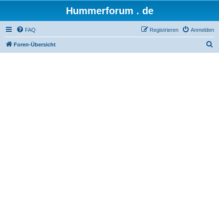
Hummerforum . de
FAQ
Registrieren
Anmelden
S
Foren-Übersicht
u
c
h
e