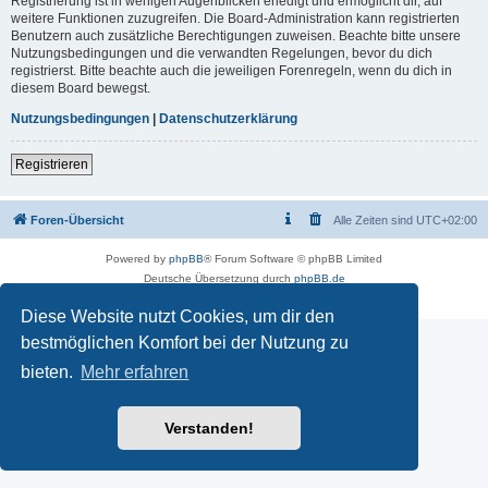
Registrierung ist in wenigen Augenblicken erledigt und ermöglicht dir, auf
weitere Funktionen zuzugreifen. Die Board-Administration kann registrierten
Benutzern auch zusätzliche Berechtigungen zuweisen. Beachte bitte unsere
Nutzungsbedingungen und die verwandten Regelungen, bevor du dich
registrierst. Bitte beachte auch die jeweiligen Forenregeln, wenn du dich in
diesem Board bewegst.
Nutzungsbedingungen
|
Datenschutzerklärung
Registrieren
Foren-Übersicht
Alle Zeiten sind
UTC+02:00
Powered by
phpBB
® Forum Software © phpBB Limited
Deutsche Übersetzung durch
phpBB.de
Datenschutz
|
Nutzungsbedingungen
Diese Website nutzt Cookies, um dir den
bestmöglichen Komfort bei der Nutzung zu
bieten.
Mehr erfahren
Verstanden!