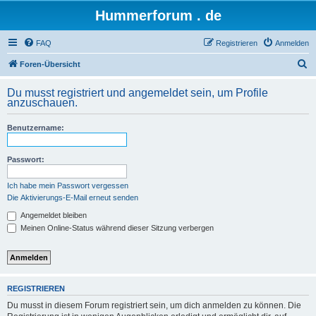
Hummerforum . de
FAQ
Registrieren
Anmelden
S
Foren-Übersicht
u
Du musst registriert und angemeldet sein, um Profile
c
anzuschauen.
h
Benutzername:
e
Passwort:
Ich habe mein Passwort vergessen
Die Aktivierungs-E-Mail erneut senden
Angemeldet bleiben
Meinen Online-Status während dieser Sitzung verbergen
REGISTRIEREN
Du musst in diesem Forum registriert sein, um dich anmelden zu können. Die