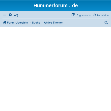
Hummerforum . de
FAQ
Registrieren
Anmelden
S
Foren-Übersicht
Suche
Aktive Themen
u
c
h
e