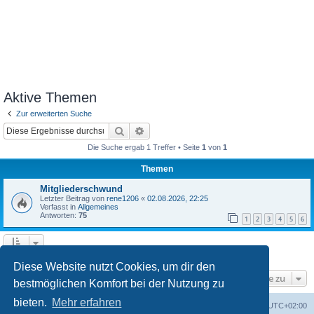
Aktive Themen
Zur erweiterten Suche
Suche
Erweiterte Suche
Die Suche ergab 1 Treffer • Seite
1
von
1
Themen
Mitgliederschwund
Letzter Beitrag von
rene1206
«
02.08.2026, 22:25
Verfasst in
Allgemeines
Antworten:
75
1
2
3
4
5
6
Die Suche ergab 1 Treffer • Seite
1
von
1
Diese Website nutzt Cookies, um dir den
Gehe zu
bestmöglichen Komfort bei der Nutzung zu
bieten.
Mehr erfahren
Foren-Übersicht
Alle Zeiten sind
UTC+02:00