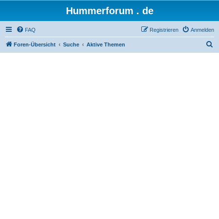
Hummerforum . de
FAQ
Registrieren
Anmelden
S
Foren-Übersicht
Suche
Aktive Themen
u
c
h
e