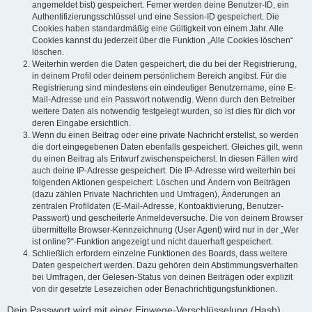
angemeldet bist) gespeichert. Ferner werden deine Benutzer-ID, ein
Authentifizierungsschlüssel und eine Session-ID gespeichert. Die
Cookies haben standardmäßig eine Gültigkeit von einem Jahr. Alle
Cookies kannst du jederzeit über die Funktion „Alle Cookies löschen“
löschen.
Weiterhin werden die Daten gespeichert, die du bei der Registrierung,
in deinem Profil oder deinem persönlichem Bereich angibst. Für die
Registrierung sind mindestens ein eindeutiger Benutzername, eine E-
Mail-Adresse und ein Passwort notwendig. Wenn durch den Betreiber
weitere Daten als notwendig festgelegt wurden, so ist dies für dich vor
deren Eingabe ersichtlich.
Wenn du einen Beitrag oder eine private Nachricht erstellst, so werden
die dort eingegebenen Daten ebenfalls gespeichert. Gleiches gilt, wenn
du einen Beitrag als Entwurf zwischenspeicherst. In diesen Fällen wird
auch deine IP-Adresse gespeichert. Die IP-Adresse wird weiterhin bei
folgenden Aktionen gespeichert: Löschen und Ändern von Beiträgen
(dazu zählen Private Nachrichten und Umfragen), Änderungen an
zentralen Profildaten (E-Mail-Adresse, Kontoaktivierung, Benutzer-
Passwort) und gescheiterte Anmeldeversuche. Die von deinem Browser
übermittelte Browser-Kennzeichnung (User Agent) wird nur in der „Wer
ist online?“-Funktion angezeigt und nicht dauerhaft gespeichert.
Schließlich erfordern einzelne Funktionen des Boards, dass weitere
Daten gespeichert werden. Dazu gehören dein Abstimmungsverhalten
bei Umfragen, der Gelesen-Status von deinen Beiträgen oder explizit
von dir gesetzte Lesezeichen oder Benachrichtigungsfunktionen.
Dein Passwort wird mit einer Einwege-Verschlüsselung (Hash)