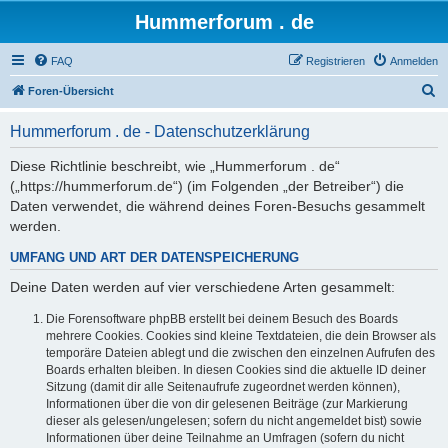
Hummerforum . de
FAQ
Registrieren
Anmelden
S
Foren-Übersicht
u
Hummerforum . de - Datenschutzerklärung
c
h
Diese Richtlinie beschreibt, wie „Hummerforum . de“
(„https://hummerforum.de“) (im Folgenden „der Betreiber“) die
e
Daten verwendet, die während deines Foren-Besuchs gesammelt
werden.
UMFANG UND ART DER DATENSPEICHERUNG
Deine Daten werden auf vier verschiedene Arten gesammelt:
Die Forensoftware phpBB erstellt bei deinem Besuch des Boards
mehrere Cookies. Cookies sind kleine Textdateien, die dein Browser als
temporäre Dateien ablegt und die zwischen den einzelnen Aufrufen des
Boards erhalten bleiben. In diesen Cookies sind die aktuelle ID deiner
Sitzung (damit dir alle Seitenaufrufe zugeordnet werden können),
Informationen über die von dir gelesenen Beiträge (zur Markierung
dieser als gelesen/ungelesen; sofern du nicht angemeldet bist) sowie
Informationen über deine Teilnahme an Umfragen (sofern du nicht