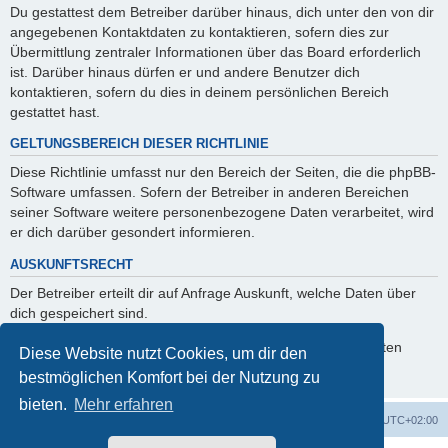
Du gestattest dem Betreiber darüber hinaus, dich unter den von dir
angegebenen Kontaktdaten zu kontaktieren, sofern dies zur
Übermittlung zentraler Informationen über das Board erforderlich
ist. Darüber hinaus dürfen er und andere Benutzer dich
kontaktieren, sofern du dies in deinem persönlichen Bereich
gestattet hast.
GELTUNGSBEREICH DIESER RICHTLINIE
Diese Richtlinie umfasst nur den Bereich der Seiten, die die phpBB-
Software umfassen. Sofern der Betreiber in anderen Bereichen
seiner Software weitere personenbezogene Daten verarbeitet, wird
er dich darüber gesondert informieren.
AUSKUNFTSRECHT
Der Betreiber erteilt dir auf Anfrage Auskunft, welche Daten über
dich gespeichert sind.
Du kannst jederzeit die Löschung bzw. Sperrung deiner Daten
Diese Website nutzt Cookies, um dir den
verlangen. Kontaktiere hierzu bitte den Betreiber.
bestmöglichen Komfort bei der Nutzung zu
bieten.
Mehr erfahren
Foren-Übersicht
Alle Zeiten sind
UTC+02:00