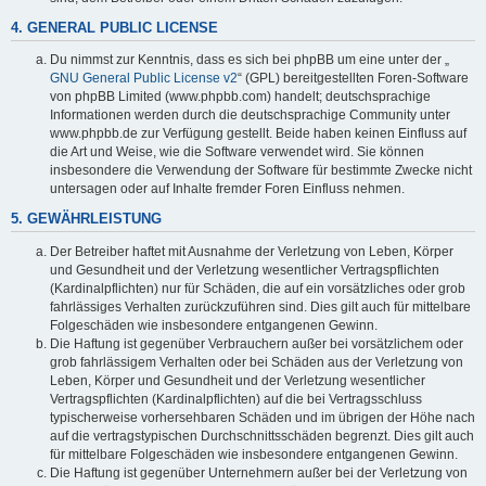
4. GENERAL PUBLIC LICENSE
Du nimmst zur Kenntnis, dass es sich bei phpBB um eine unter der „
GNU General Public License v2
“ (GPL) bereitgestellten Foren-Software
von phpBB Limited (www.phpbb.com) handelt; deutschsprachige
Informationen werden durch die deutschsprachige Community unter
www.phpbb.de zur Verfügung gestellt. Beide haben keinen Einfluss auf
die Art und Weise, wie die Software verwendet wird. Sie können
insbesondere die Verwendung der Software für bestimmte Zwecke nicht
untersagen oder auf Inhalte fremder Foren Einfluss nehmen.
5. GEWÄHRLEISTUNG
Der Betreiber haftet mit Ausnahme der Verletzung von Leben, Körper
und Gesundheit und der Verletzung wesentlicher Vertragspflichten
(Kardinalpflichten) nur für Schäden, die auf ein vorsätzliches oder grob
fahrlässiges Verhalten zurückzuführen sind. Dies gilt auch für mittelbare
Folgeschäden wie insbesondere entgangenen Gewinn.
Die Haftung ist gegenüber Verbrauchern außer bei vorsätzlichem oder
grob fahrlässigem Verhalten oder bei Schäden aus der Verletzung von
Leben, Körper und Gesundheit und der Verletzung wesentlicher
Vertragspflichten (Kardinalpflichten) auf die bei Vertragsschluss
typischerweise vorhersehbaren Schäden und im übrigen der Höhe nach
auf die vertragstypischen Durchschnittsschäden begrenzt. Dies gilt auch
für mittelbare Folgeschäden wie insbesondere entgangenen Gewinn.
Die Haftung ist gegenüber Unternehmern außer bei der Verletzung von