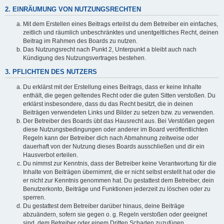
2. EINRÄUMUNG VON NUTZUNGSRECHTEN
Mit dem Erstellen eines Beitrags erteilst du dem Betreiber ein einfaches,
zeitlich und räumlich unbeschränktes und unentgeltliches Recht, deinen
Beitrag im Rahmen des Boards zu nutzen.
Das Nutzungsrecht nach Punkt 2, Unterpunkt a bleibt auch nach
Kündigung des Nutzungsvertrages bestehen.
3. PFLICHTEN DES NUTZERS
Du erklärst mit der Erstellung eines Beitrags, dass er keine Inhalte
enthält, die gegen geltendes Recht oder die guten Sitten verstoßen. Du
erklärst insbesondere, dass du das Recht besitzt, die in deinen
Beiträgen verwendeten Links und Bilder zu setzen bzw. zu verwenden.
Der Betreiber des Boards übt das Hausrecht aus. Bei Verstößen gegen
diese Nutzungsbedingungen oder anderer im Board veröffentlichten
Regeln kann der Betreiber dich nach Abmahnung zeitweise oder
dauerhaft von der Nutzung dieses Boards ausschließen und dir ein
Hausverbot erteilen.
Du nimmst zur Kenntnis, dass der Betreiber keine Verantwortung für die
Inhalte von Beiträgen übernimmt, die er nicht selbst erstellt hat oder die
er nicht zur Kenntnis genommen hat. Du gestattest dem Betreiber, dein
Benutzerkonto, Beiträge und Funktionen jederzeit zu löschen oder zu
sperren.
Du gestattest dem Betreiber darüber hinaus, deine Beiträge
abzuändern, sofern sie gegen o. g. Regeln verstoßen oder geeignet
sind, dem Betreiber oder einem Dritten Schaden zuzufügen.