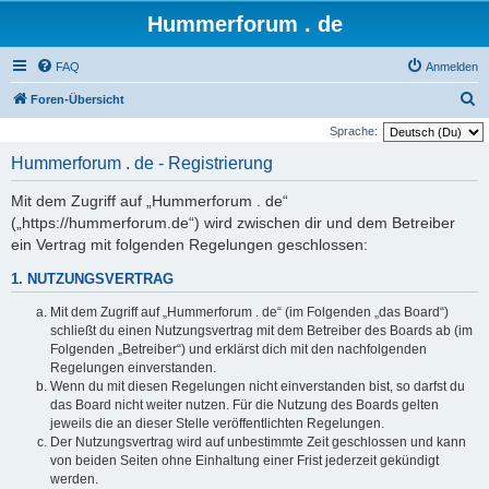
Hummerforum . de
FAQ
Anmelden
S
Foren-Übersicht
u
Sprache:
c
Hummerforum . de - Registrierung
h
Mit dem Zugriff auf „Hummerforum . de“
e
(„https://hummerforum.de“) wird zwischen dir und dem Betreiber
ein Vertrag mit folgenden Regelungen geschlossen:
1. NUTZUNGSVERTRAG
Mit dem Zugriff auf „Hummerforum . de“ (im Folgenden „das Board“)
schließt du einen Nutzungsvertrag mit dem Betreiber des Boards ab (im
Folgenden „Betreiber“) und erklärst dich mit den nachfolgenden
Regelungen einverstanden.
Wenn du mit diesen Regelungen nicht einverstanden bist, so darfst du
das Board nicht weiter nutzen. Für die Nutzung des Boards gelten
jeweils die an dieser Stelle veröffentlichten Regelungen.
Der Nutzungsvertrag wird auf unbestimmte Zeit geschlossen und kann
von beiden Seiten ohne Einhaltung einer Frist jederzeit gekündigt
werden.