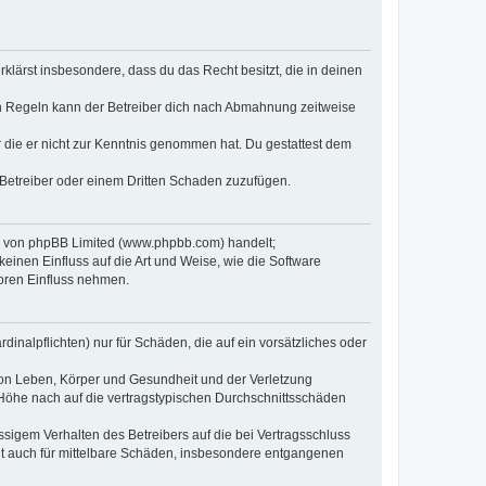
erklärst insbesondere, dass du das Recht besitzt, die in deinen
n Regeln kann der Betreiber dich nach Abmahnung zeitweise
er die er nicht zur Kenntnis genommen hat. Du gestattest dem
 Betreiber oder einem Dritten Schaden zuzufügen.
re von phpBB Limited (www.phpbb.com) handelt;
inen Einfluss auf die Art und Weise, wie die Software
oren Einfluss nehmen.
inalpflichten) nur für Schäden, die auf ein vorsätzliches oder
von Leben, Körper und Gesundheit und der Verletzung
r Höhe nach auf die vertragstypischen Durchschnittsschäden
sigem Verhalten des Betreibers auf die bei Vertragsschluss
lt auch für mittelbare Schäden, insbesondere entgangenen