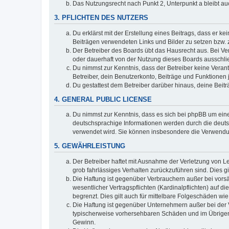
Das Nutzungsrecht nach Punkt 2, Unterpunkt a bleibt 
3. PFLICHTEN DES NUTZERS
Du erklärst mit der Erstellung eines Beitrags, dass er ke
Beiträgen verwendeten Links und Bilder zu setzen bzw.
Der Betreiber des Boards übt das Hausrecht aus. Bei V
oder dauerhaft von der Nutzung dieses Boards ausschlie
Du nimmst zur Kenntnis, dass der Betreiber keine Verantw
Betreiber, dein Benutzerkonto, Beiträge und Funktionen 
Du gestattest dem Betreiber darüber hinaus, deine Beit
4. GENERAL PUBLIC LICENSE
Du nimmst zur Kenntnis, dass es sich bei phpBB um eine
deutschsprachige Informationen werden durch die deuts
verwendet wird. Sie können insbesondere die Verwendun
5. GEWÄHRLEISTUNG
Der Betreiber haftet mit Ausnahme der Verletzung von Le
grob fahrlässiges Verhalten zurückzuführen sind. Dies 
Die Haftung ist gegenüber Verbrauchern außer bei vors
wesentlicher Vertragspflichten (Kardinalpflichten) auf
begrenzt. Dies gilt auch für mittelbare Folgeschäden 
Die Haftung ist gegenüber Unternehmern außer bei der V
typischerweise vorhersehbaren Schäden und im Übrigen 
Gewinn.