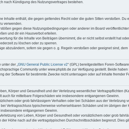
auch nach Kündigung des Nutzungsvertrages bestehen.
ine Inhalte enthält, die gegen geltendes Recht oder die guten Sitten verstoßen. Du 
 zu verwenden.
erstößen gegen diese Nutzungsbedingungen oder anderer im Board veröffentlichte
ßen und dir ein Hausverbot erteilen.
ortung für die Inhalte von Beiträgen übernimmt, die er nicht selbst erstellt hat od
jederzeit zu löschen oder zu sperren.
räge abzuändern, sofern sie gegen o. g. Regeln verstoßen oder geeignet sind, dem
 unter der „
GNU General Public License v2
“ (GPL) bereitgestellten Foren-Softwa
chsprachige Community unter www.phpbb.de zur Verfügung gestellt. Beide haben ke
g der Software für bestimmte Zwecke nicht untersagen oder auf Inhalte fremder F
ben, Körper und Gesundheit und der Verletzung wesentlicher Vertragspflichten (Kard
gilt auch für mittelbare Folgeschäden wie insbesondere entgangenen Gewinn.
ätzlichem oder grob fahrlässigem Verhalten oder bei Schäden aus der Verletzung 
 die bei Vertragsschluss typischerweise vorhersehbaren Schäden und im übrigen de
wie insbesondere entgangenen Gewinn.
erletzung von Leben, Körper und Gesundheit oder vorsätzlichem oder grob fahrläs
der Höhe nach auf die vertragstypischen Durchschnittsschäden begrenzt. Dies gi