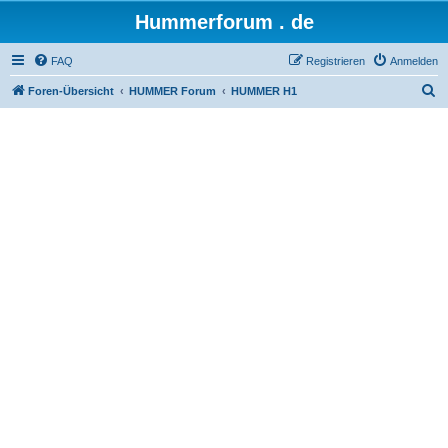
Hummerforum . de
FAQ
Registrieren
Anmelden
S
Foren-Übersicht
HUMMER Forum
HUMMER H1
u
c
h
e