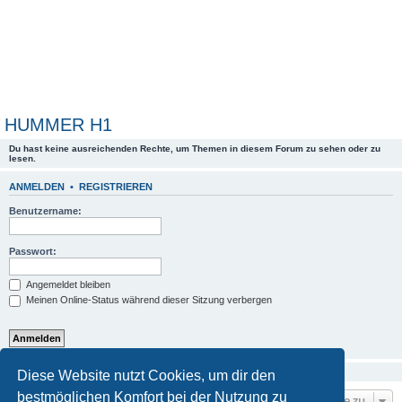
HUMMER H1
Du hast keine ausreichenden Rechte, um Themen in diesem Forum zu sehen oder zu
lesen.
ANMELDEN
•
REGISTRIEREN
Benutzername:
Passwort:
Angemeldet bleiben
Meinen Online-Status während dieser Sitzung verbergen
Diese Kategorie hat keine Foren.
Diese Website nutzt Cookies, um dir den
bestmöglichen Komfort bei der Nutzung zu
Gehe zu