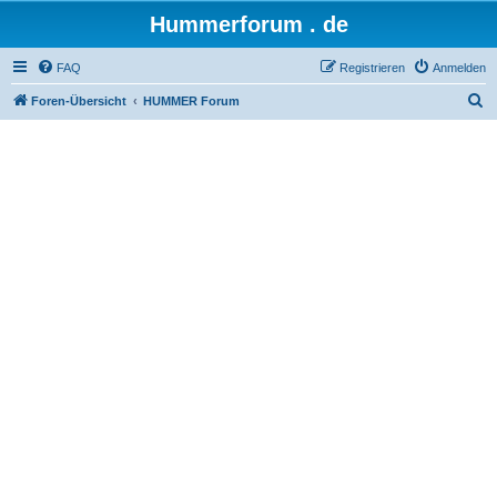
Hummerforum . de
FAQ
Registrieren
Anmelden
S
Foren-Übersicht
HUMMER Forum
u
c
h
e