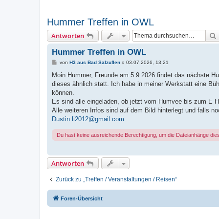
Hummer Treffen in OWL
Antworten
Hummer Treffen in OWL
B
von
H3 aus Bad Salzuflen
»
03.07.2026, 13:21
e
i
Moin Hummer, Freunde am 5.9.2026 findet das nächste Humm
t
dieses ähnlich statt. Ich habe in meiner Werkstatt eine 
r
a
können.
g
Es sind alle eingeladen, ob jetzt vom Humvee bis zum E Hu
Alle weiteren Infos sind auf dem Bild hinterlegt und falls n
Dustin.li2012@gmail.com
Du hast keine ausreichende Berechtigung, um die Dateianhänge die
Antworten
Zurück zu „Treffen / Veranstaltungen / Reisen“
Foren-Übersicht