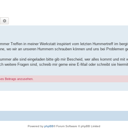
Suche
Erweiterte Suche
er Treffen in meiner Werkstatt inspiriert vom letzten Hummertreff im bergi
Bühne, wo wir an unseren Hummern schrauben können und uns bei Problemen ge
mmer alle sind eingeladen bitte gib mir Bescheid, wer alles kommt und mit w
och weitere Fragen sind, schreib mir gerne eine E-Mail oder schreibt sie hiermit
ses Beitrags anzusehen.
Powered by
phpBB
® Forum Software © phpBB Limited