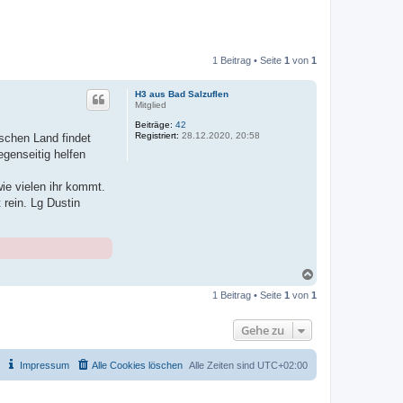
1 Beitrag • Seite
1
von
1
H3 aus Bad Salzuflen
Mitglied
Beiträge:
42
Registriert:
28.12.2020, 20:58
schen Land findet
genseitig helfen
ie vielen ihr kommt.
 rein. Lg Dustin
N
a
1 Beitrag • Seite
1
von
1
c
h
o
Gehe zu
b
e
n
Impressum
Alle Cookies löschen
Alle Zeiten sind
UTC+02:00