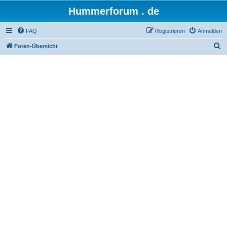
Hummerforum . de
FAQ
Registrieren
Anmelden
S
Foren-Übersicht
u
c
h
e